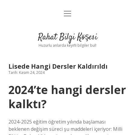
menüyü
Anasayfa
aç
Gizlilik Politikası
Rahat Bilgi Köşesi
Yasal Uyarı
Huzurlu anlarda keyifli bilgiler bul!
Hakkımızda
Lisede Hangi Dersler Kaldırıldı
Tarih: Kasım 24, 2024
2024’te hangi dersler
kalktı?
2024-2025 eğitim öğretim yılında başlaması
beklenen değişim süreci şu maddeleri içeriyor: Milli