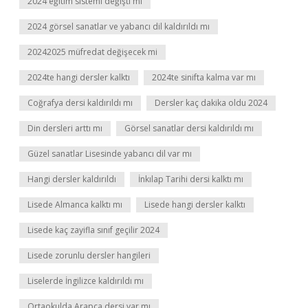
2024 eğitim sistemi değişti mi
2024 görsel sanatlar ve yabancı dil kaldırıldı mı
20242025 müfredat değişecek mi
2024te hangi dersler kalktı
2024te sinifta kalma var mı
Coğrafya dersi kaldırıldı mı
Dersler kaç dakika oldu 2024
Din dersleri arttı mı
Görsel sanatlar dersi kaldırıldı mı
Güzel sanatlar Lisesinde yabancı dil var mı
Hangi dersler kaldırıldı
İnkılap Tarihi dersi kalktı mı
Lisede Almanca kalktı mı
Lisede hangi dersler kalktı
Lisede kaç zayifla sınıf geçilir 2024
Lisede zorunlu dersler hangileri
Liselerde İngilizce kaldırıldı mı
Ortaokulda Arapça dersi var mı