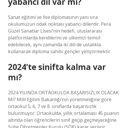
yabancı dil var mı?
Sanat eğitimi ve lise diplomasının yanı sıra
okulumuzun odak noktası yabancı dillerdir. Pera
Güzel Sanatlar Lisesi’nin hedefi, uluslararası
platformlarda kendilerini ve ülkemizi temsil
edebilecek, aynı zamanda iki dili de ustalıkla
kullanarak diploma sahibi gençler yetiştirmektir.
2024’te sinifta kalma var
mı?
2024 YILINDA ORTAOKULDA BAŞARISIZLIK OLACAK
MI? Milli Eğitim Bakanlığı’nın yönetmeliğine göre
ortaokul 5, 6, 7 ve 8. sınıflarda başarısızlık
bulunmuyor. Ortaokulda, yıllık ortalaması 45 puanın
altında olan öğrencilerin sınıf geçip geçmeyeceğine
Şube Öğretmenler Kurulu (ŞÖK) karar veriyor.