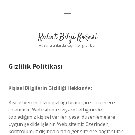
menüyü
Anasayfa
aç
Gizlilik Politikası
Rahat Bilgi Köşesi
Yasal Uyarı
Huzurlu anlarda keyifli bilgiler bul!
Hakkımızda
Gizlilik Politikası
Kişisel Bilgilerin Gizliliği Hakkında:
Kişisel verilerinizin gizliliği bizim için son derece
önemlidir. Web sitemizi ziyaret ettiğinizde
topladığımız kişisel veriler, yasal düzenlemelere
uygun şekilde işlenir. Web sitemiz üzerinden,
kontrolümüz dışında olan diğer sitelere bağlantılar