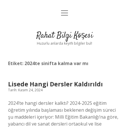
menüyü
Anasayfa
aç
Gizlilik Politikası
Rahat Bilgi Köşesi
Yasal Uyarı
Huzurlu anlarda keyifli bilgiler bul!
Hakkımızda
Etiket:
2024te sinifta kalma var mı
Lisede Hangi Dersler Kaldırıldı
Tarih: Kasım 24, 2024
2024’te hangi dersler kalktı? 2024-2025 eğitim
öğretim yılında başlaması beklenen değişim süreci
şu maddeleri içeriyor: Milli Eğitim Bakanlığı’na göre,
yabancı dil ve sanat dersleri ortaokul ve lise