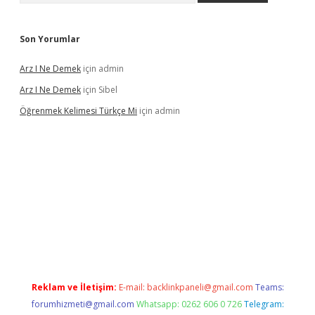
Son Yorumlar
Arz I Ne Demek
için
admin
Arz I Ne Demek
için
Sibel
Öğrenmek Kelimesi Türkçe Mi
için
admin
betexper yeni giriş
Reklam ve İletişim:
E-mail:
backlinkpaneli@gmail.com
Teams:
forumhizmeti@gmail.com
Whatsapp: 0262 606 0 726
Telegram: