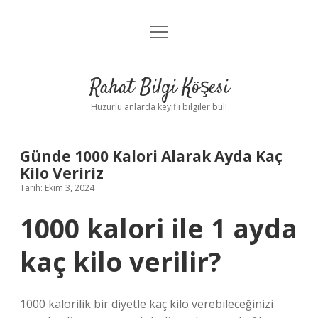
menüyü
Anasayfa
aç
Gizlilik Politikası
Rahat Bilgi Köşesi
Yasal Uyarı
Huzurlu anlarda keyifli bilgiler bul!
Hakkımızda
Günde 1000 Kalori Alarak Ayda Kaç
Kilo Veririz
Tarih: Ekim 3, 2024
1000 kalori ile 1 ayda
kaç kilo verilir?
1000 kalorilik bir diyetle kaç kilo verebileceğinizi