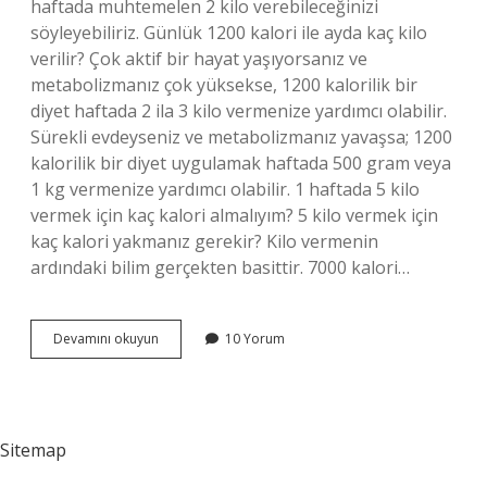
haftada muhtemelen 2 kilo verebileceğinizi
söyleyebiliriz. Günlük 1200 kalori ile ayda kaç kilo
verilir? Çok aktif bir hayat yaşıyorsanız ve
metabolizmanız çok yüksekse, 1200 kalorilik bir
diyet haftada 2 ila 3 kilo vermenize yardımcı olabilir.
Sürekli evdeyseniz ve metabolizmanız yavaşsa; 1200
kalorilik bir diyet uygulamak haftada 500 gram veya
1 kg vermenize yardımcı olabilir. 1 haftada 5 kilo
vermek için kaç kalori almalıyım? 5 kilo vermek için
kaç kalori yakmanız gerekir? Kilo vermenin
ardındaki bilim gerçekten basittir. 7000 kalori…
Günde
Devamını okuyun
10 Yorum
1000
Kalori
Alarak
Ayda
Kaç
Sitemap
Kilo
Veririz