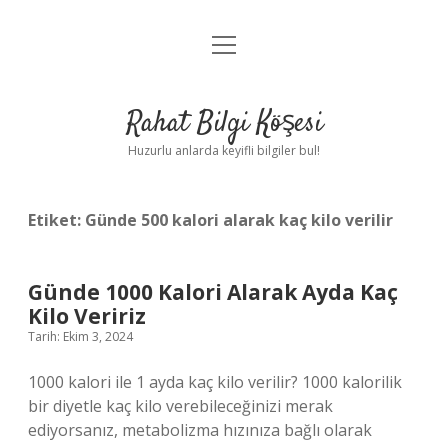
menüyü
Anasayfa
aç
Gizlilik Politikası
Rahat Bilgi Köşesi
Yasal Uyarı
Huzurlu anlarda keyifli bilgiler bul!
Hakkımızda
Etiket:
Günde 500 kalori alarak kaç kilo verilir
Günde 1000 Kalori Alarak Ayda Kaç
Kilo Veririz
Tarih: Ekim 3, 2024
1000 kalori ile 1 ayda kaç kilo verilir? 1000 kalorilik
bir diyetle kaç kilo verebileceğinizi merak
ediyorsanız, metabolizma hızınıza bağlı olarak