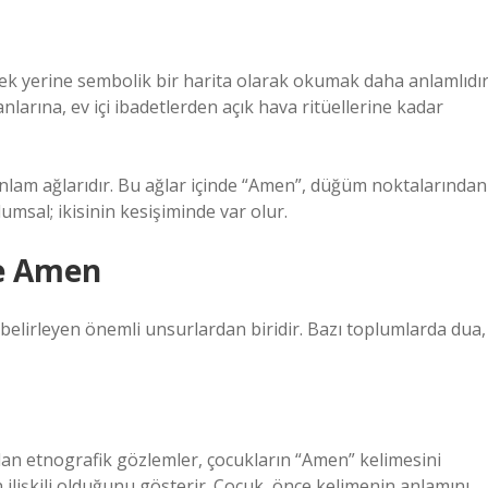
 yerine sembolik bir harita olarak okumak daha anlamlıdır
larına, ev içi ibadetlerden açık hava ritüellerine kadar
, anlam ağlarıdır. Bu ağlar içinde “Amen”, düğüm noktalarından
msal; ikisinin kesişiminde var olur.
de Amen
i belirleyen önemli unsurlardan biridir. Bazı toplumlarda dua,
lan etnografik gözlemler, çocukların “Amen” kelimesini
 ilişkili olduğunu gösterir. Çocuk, önce kelimenin anlamını