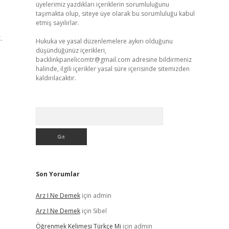
üyelerimiz yazdıkları içeriklerin sorumluluğunu
taşımakta olup, siteye üye olarak bu sorumluluğu kabul
etmiş sayılırlar.
.
Hukuka ve yasal düzenlemelere aykırı olduğunu
düşündüğünüz içerikleri,
backlinkpanelicomtr@gmail.com
adresine bildirmeniz
halinde, ilgili içerikler yasal süre içerisinde sitemizden
kaldırılacaktır.
Arama
Son Yorumlar
Arz I Ne Demek
için
admin
Arz I Ne Demek
için
Sibel
Öğrenmek Kelimesi Türkçe Mi
için
admin