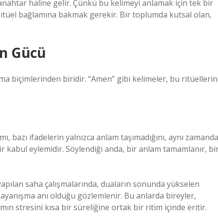
anahtar haline gelir. Çünkü bu kelimeyi anlamak için tek bir
itüel bağlamına bakmak gerekir. Bir toplumda kutsal olan,
ün Gücü
a biçimlerinden biridir. “Amen” gibi kelimeler, bu ritüellerin
amı, bazı ifadelerin yalnızca anlam taşımadığını, aynı zamand
ir kabul eylemidir. Söylendiği anda, bir anlam tamamlanır, bi
a yapılan saha çalışmalarında, duaların sonunda yükselen
 dayanışma anı olduğu gözlemlenir. Bu anlarda bireyler,
n stresini kısa bir süreliğine ortak bir ritim içinde eritir.