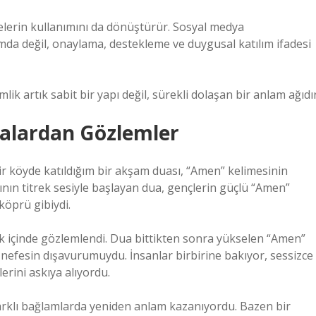
adelerin kullanımını da dönüştürür. Sosyal medya
amda değil, onaylama, destekleme ve duygusal katılım ifadesi
lik artık sabit bir yapı değil, sürekli dolaşan bir anlam ağıdır
yalardan Gözlemler
ir köyde katıldığım bir akşam duası, “Amen” kelimesinin
ının titrek sesiyle başlayan dua, gençlerin güçlü “Amen”
köprü gibiydi.
uk içinde gözlemlendi. Dua bittikten sonra yükselen “Amen”
r nefesin dışavurumuydu. İnsanlar birbirine bakıyor, sessizce
erini askıya alıyordu.
 farklı bağlamlarda yeniden anlam kazanıyordu. Bazen bir