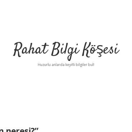
Rahat Bilgi Köşesi
Huzurlu anlarda keyifli bilgiler bul!
n neresi?”