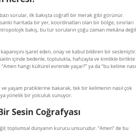
n bazı sorular, ilk bakışta coğrafi bir merak gibi görünür.
anki haritada bir yer, koordinatları olan bir bölge, sınırları
antropolojik bakış, bu tür soruların çoğu zaman mekâna değil
apanışını işaret eden, onay ve kabul bildiren bir sesleniştir
tüelin içinde bedenle, toplulukla, hafızayla ve kimlikle birlikte
 “Amen hangi kültürel evrende yaşar?” ya da “bu kelime nası
e ve yaşam pratiklerine bakarak, tek bir kelimenin nasıl çok
ya yönelik bir yolculuk sunuyor.
ir Sesin Coğrafyası
ı değil; toplumsal dünyanın kurucu unsurudur. “Amen” de bu