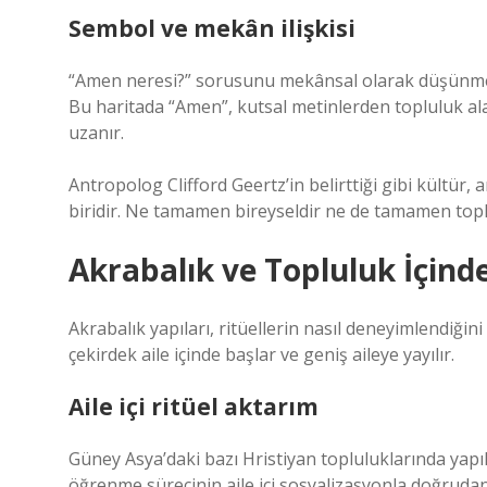
Sembol ve mekân ilişkisi
“Amen neresi?” sorusunu mekânsal olarak düşünmek
Bu haritada “Amen”, kutsal metinlerden topluluk alan
uzanır.
Antropolog Clifford Geertz’in belirttiği gibi kültür
biridir. Ne tamamen bireyseldir ne de tamamen toplu
Akrabalık ve Topluluk İçin
Akrabalık yapıları, ritüellerin nasıl deneyimlendiğin
çekirdek aile içinde başlar ve geniş aileye yayılır.
Aile içi ritüel aktarım
Güney Asya’daki bazı Hristiyan topluluklarında yapı
öğrenme sürecinin aile içi sosyalizasyonla doğrudan