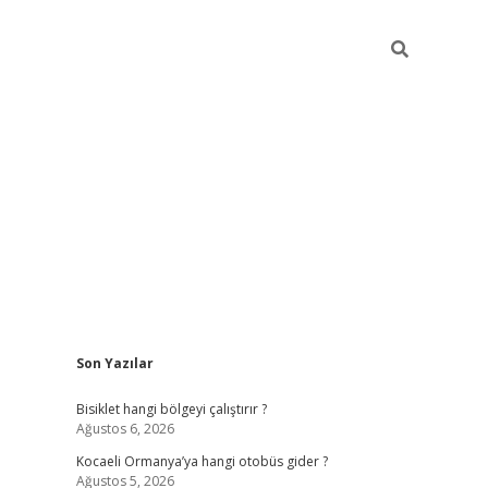
Sidebar
Son Yazılar
ilbet casino
betexper yeni giriş
Bisiklet hangi bölgeyi çalıştırır ?
Ağustos 6, 2026
Kocaeli Ormanya’ya hangi otobüs gider ?
Ağustos 5, 2026