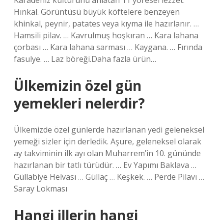
Karadeniz kültürünü anlatan 11 yöresel lezzet:
Hınkal. Görüntüsü büyük köftelere benzeyen
khinkal, peynir, patates veya kıyma ile hazırlanır. …
Hamsili pilav. … Kavrulmuş hoşkıran … Kara lahana
çorbası … Kara lahana sarması … Kaygana. … Fırında
fasulye. … Laz böreği.Daha fazla ürün…
Ülkemizin özel gün
yemekleri nelerdir?
Ülkemizde özel günlerde hazırlanan yedi geleneksel
yemeği sizler için derledik. Aşure, geleneksel olarak
ay takviminin ilk ayı olan Muharrem’in 10. gününde
hazırlanan bir tatlı türüdür. … Ev Yapımı Baklava …
Güllabiye Helvası … Güllaç … Keşkek. … Perde Pilavı …
Saray Lokması
Hangi illerin hangi