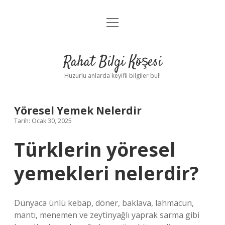
menüyü
Anasayfa
aç
Gizlilik Politikası
Rahat Bilgi Köşesi
Yasal Uyarı
Huzurlu anlarda keyifli bilgiler bul!
Hakkımızda
Yöresel Yemek Nelerdir
Tarih: Ocak 30, 2025
Türklerin yöresel
yemekleri nelerdir?
Dünyaca ünlü kebap, döner, baklava, lahmacun,
mantı, menemen ve zeytinyağlı yaprak sarma gibi