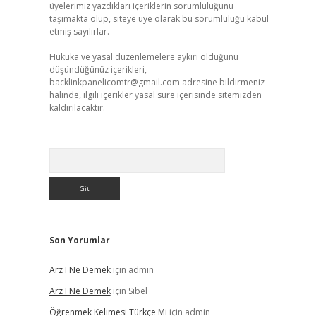
üyelerimiz yazdıkları içeriklerin sorumluluğunu
taşımakta olup, siteye üye olarak bu sorumluluğu kabul
etmiş sayılırlar.
Hukuka ve yasal düzenlemelere aykırı olduğunu
düşündüğünüz içerikleri,
backlinkpanelicomtr@gmail.com
adresine bildirmeniz
halinde, ilgili içerikler yasal süre içerisinde sitemizden
kaldırılacaktır.
Arama
Son Yorumlar
Arz I Ne Demek
için
admin
Arz I Ne Demek
için
Sibel
Öğrenmek Kelimesi Türkçe Mi
için
admin