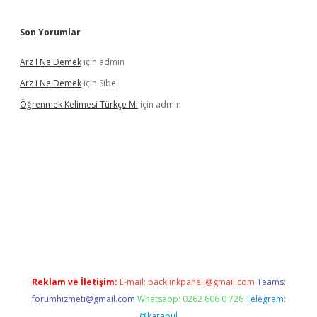
Son Yorumlar
Arz I Ne Demek
için
admin
Arz I Ne Demek
için
Sibel
Öğrenmek Kelimesi Türkçe Mi
için
admin
ş
Reklam ve İletişim:
E-mail:
backlinkpaneli@gmail.com
Teams:
forumhizmeti@gmail.com
Whatsapp: 0262 606 0 726
Telegram:
@karabul