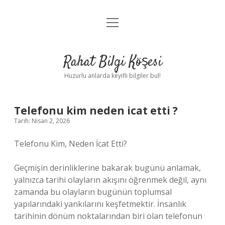
menüyü
Anasayfa
aç
Gizlilik Politikası
Rahat Bilgi Köşesi
Yasal Uyarı
Huzurlu anlarda keyifli bilgiler bul!
Hakkımızda
Telefonu kim neden icat etti ?
Tarih: Nisan 2, 2026
Telefonu Kim, Neden İcat Etti?
Geçmişin derinliklerine bakarak bugünü anlamak,
yalnızca tarihi olayların akışını öğrenmek değil, aynı
zamanda bu olayların bugünün toplumsal
yapılarındaki yankılarını keşfetmektir. İnsanlık
tarihinin dönüm noktalarından biri olan telefonun