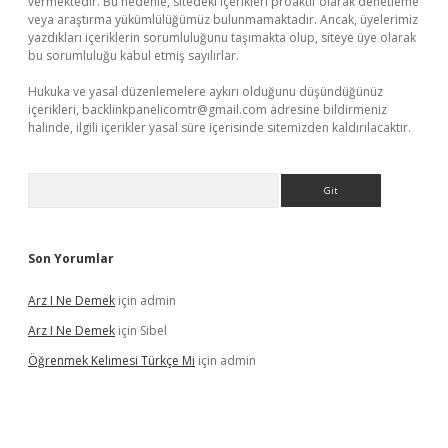
vermektedir. Bu nedenle, sitedeki içerikleri proaktif olarak denetleme
veya araştırma yükümlülüğümüz bulunmamaktadır. Ancak, üyelerimiz
yazdıkları içeriklerin sorumluluğunu taşımakta olup, siteye üye olarak
bu sorumluluğu kabul etmiş sayılırlar.
Hukuka ve yasal düzenlemelere aykırı olduğunu düşündüğünüz
içerikleri,
backlinkpanelicomtr@gmail.com
adresine bildirmeniz
halinde, ilgili içerikler yasal süre içerisinde sitemizden kaldırılacaktır.
Arama
Son Yorumlar
Arz I Ne Demek
için
admin
Arz I Ne Demek
için
Sibel
Öğrenmek Kelimesi Türkçe Mi
için
admin