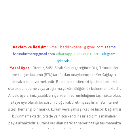
bet casino
betexper yeni giriş
Reklam ve İletişim:
E-mail:
backlinkpaneli@gmail.com
Teams:
forumhizmeti@gmail.com
Whatsapp: 0262 606 0 726
Telegram:
@karabul
Yasal Uyarı:
Sitemiz, 5651 Sayılı Kanun gereğince Bilgi Teknolojileri
ve İletişim Kurumu (BTK) tarafından onaylanmış bir Yer Sağlayıcı
olarak hizmet vermektedir. Bu nedenle, sitedeki içerikleri proaktif
olarak denetleme veya araştırma yükümlülüğümüz bulunmamaktadır.
Ancak, üyelerimiz yazdıkları içeriklerin sorumluluğunu taşımakta olup,
siteye üye olarak bu sorumluluğu kabul etmiş sayılırlar. Bu internet
sitesi, herhangi bir marka, kurum veya şahıs şirketi ile hiçbir bağlantısı
bulunmamaktadır. Sitede yalnızca kendi hazırladığımız makaleler
paylaşılmaktadır. Burada yer alan içerikler haber niteliği taşımamakta