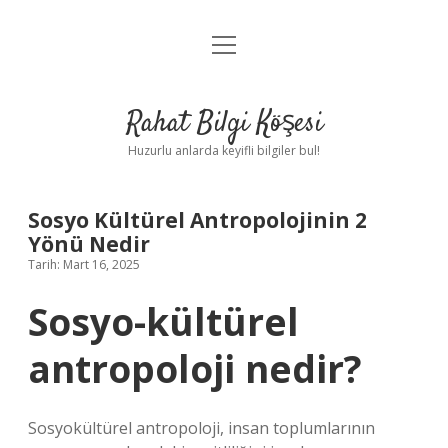
menüyü
Anasayfa
aç
Gizlilik Politikası
Rahat Bilgi Köşesi
Yasal Uyarı
Huzurlu anlarda keyifli bilgiler bul!
Hakkımızda
Sosyo Kültürel Antropolojinin 2
Yönü Nedir
Tarih: Mart 16, 2025
Sosyo-kültürel
antropoloji nedir?
Sosyokültürel antropoloji, insan toplumlarının