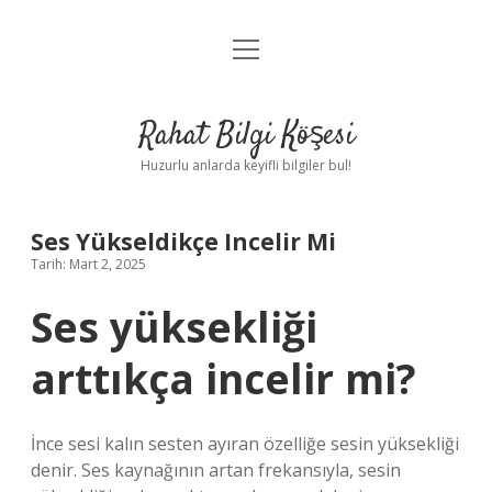
menüyü
Anasayfa
aç
Gizlilik Politikası
Rahat Bilgi Köşesi
Yasal Uyarı
Huzurlu anlarda keyifli bilgiler bul!
Hakkımızda
Ses Yükseldikçe Incelir Mi
Tarih: Mart 2, 2025
Ses yüksekliği
arttıkça incelir mi?
İnce sesi kalın sesten ayıran özelliğe sesin yüksekliği
denir. Ses kaynağının artan frekansıyla, sesin