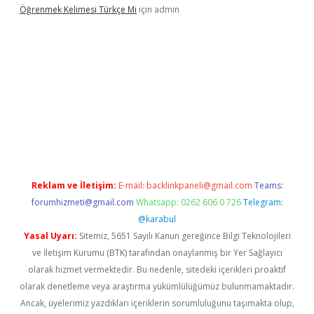
Öğrenmek Kelimesi Türkçe Mi
için
admin
iriş
Reklam ve İletişim:
E-mail:
backlinkpaneli@gmail.com
Teams:
forumhizmeti@gmail.com
Whatsapp: 0262 606 0 726
Telegram:
@karabul
Yasal Uyarı:
Sitemiz, 5651 Sayılı Kanun gereğince Bilgi Teknolojileri
ve İletişim Kurumu (BTK) tarafından onaylanmış bir Yer Sağlayıcı
olarak hizmet vermektedir. Bu nedenle, sitedeki içerikleri proaktif
olarak denetleme veya araştırma yükümlülüğümüz bulunmamaktadır.
Ancak, üyelerimiz yazdıkları içeriklerin sorumluluğunu taşımakta olup,