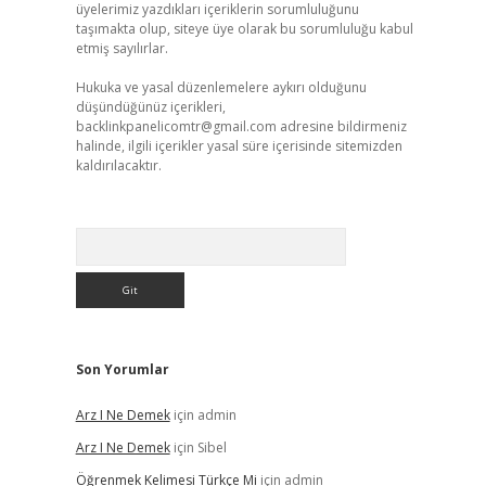
üyelerimiz yazdıkları içeriklerin sorumluluğunu
taşımakta olup, siteye üye olarak bu sorumluluğu kabul
etmiş sayılırlar.
Hukuka ve yasal düzenlemelere aykırı olduğunu
düşündüğünüz içerikleri,
backlinkpanelicomtr@gmail.com
adresine bildirmeniz
halinde, ilgili içerikler yasal süre içerisinde sitemizden
kaldırılacaktır.
Arama
Son Yorumlar
Arz I Ne Demek
için
admin
Arz I Ne Demek
için
Sibel
Öğrenmek Kelimesi Türkçe Mi
için
admin