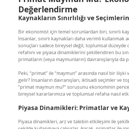
Değerlendirme
Kaynakların Sınırlılığı ve Seçimleri
Bir ekonomist için temel sorunlardan biri, sınırlı ka
İnsanlar, sınırlı kaynakları daha verimli kullanmak
sonuçları sadece bireysel değil, toplumsal düzeyde d
refahını ve piyasa dinamiklerini şekillendiren bu sın
primatların (veya maymunların) davranışlarıyla da pa
Peki, “primat” ile “maymun” arasında nasıl bir iliş
gelir? İnsanların davranışları, iktisadi seçimler ve t
“primat maymun mu?” sorusunu ekonominin pencere
bireysel kararlarımıza ve toplumsal refaha nasıl etki 
Piyasa Dinamikleri: Primatlar ve Ka
Piyasa dinamikleri, arz ve talebin etkileşimi ile şekill
şekilde kullanmaya çalışırlar. Ancak, primatlar ile i