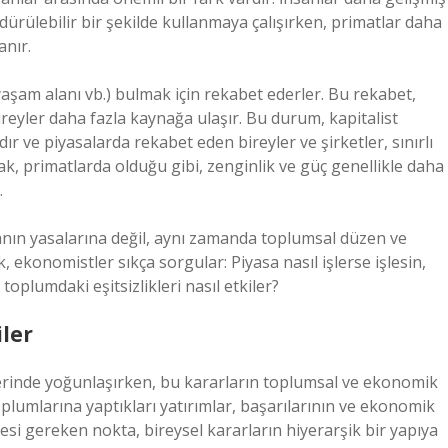
dürülebilir bir şekilde kullanmaya çalışırken, primatlar daha
anır.
yaşam alanı vb.) bulmak için rekabet ederler. Bu rekabet,
ireyler daha fazla kaynağa ulaşır. Bu durum, kapitalist
dır ve piyasalarda rekabet eden bireyler ve şirketler, sınırlı
cak, primatlarda olduğu gibi, zenginlik ve güç genellikle daha
.
anın yasalarına değil, aynı zamanda toplumsal düzen ve
k, ekonomistler sıkça sorgular: Piyasa nasıl işlerse işlesin,
toplumdaki eşitsizlikleri nasıl etkiler?
iler
zerinde yoğunlaşırken, bu kararların toplumsal ve ekonomik
oplumlarına yaptıkları yatırımlar, başarılarının ve ekonomik
mesi gereken nokta, bireysel kararların hiyerarşik bir yapıya