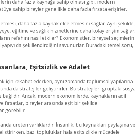
derlerin daha fazla kaynağa sahip olması gibi, modern
e sahip bireyler genellikle daha fazla fırsata erişirler.
 etmesi, daha fazla kaynak elde etmesini sağlar. Aynı şekilde,
ye, eğitime ve sağlık hizmetlerine daha kolay erişim sağlar
ların refahını nasıl etkiler? Ekonomistler, bireysel seçimlerin
 yapıyı da şekillendirdiğini savunurlar. Buradaki temel soru,
nlara, Eşitsizlik ve Adalet
lmak için rekabet ederken, aynı zamanda toplumsal yapılarına
nda da stratejiler geliştirirler. Bu stratejiler, gruptaki sosya
re bağlıdır. Ancak, modern ekonomilerde, kaynakların adil
fırsatlar, bireyler arasında eşit bir şekilde
r görebilir.
manda üreten varlıklardır. İnsanlık, bu kaynakları paylaşma v
iştirirken, bazı topluluklar hala eşitsizlikle mücadele