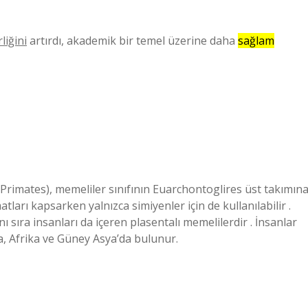
liğini
artırdı, akademik bir temel üzerine daha
sağlam
: Primates), memeliler sınıfının Euarchontoglires üst takımın
ları kapsarken yalnızca simiyenler için de kullanılabilir .
 sıra insanları da içeren plasentalı memelilerdir . İnsanlar
, Afrika ve Güney Asya’da bulunur.