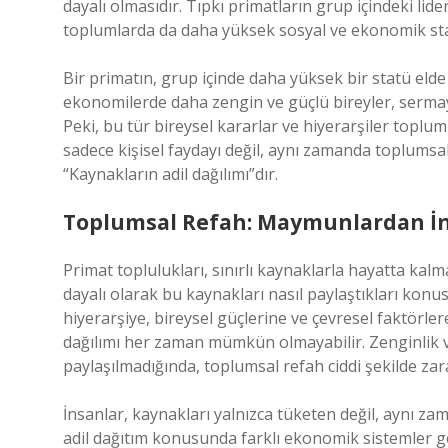
dayalı olmasıdır. Tıpkı primatların grup içindeki li
toplumlarda da daha yüksek sosyal ve ekonomik statüy
Bir primatın, grup içinde daha yüksek bir statü elde
ekonomilerde daha zengin ve güçlü bireyler, sermaye
Peki, bu tür bireysel kararlar ve hiyerarşiler toplum
sadece kişisel faydayı değil, aynı zamanda toplumsal
“Kaynakların adil dağılımı”dır.
Toplumsal Refah: Maymunlardan İnsa
Primat toplulukları, sınırlı kaynaklarla hayatta ka
dayalı olarak bu kaynakları nasıl paylaştıkları konusu
hiyerarşiye, bireysel güçlerine ve çevresel faktörle
dağılımı her zaman mümkün olmayabilir. Zenginlik ve 
paylaşılmadığında, toplumsal refah ciddi şekilde zara
İnsanlar, kaynakları yalnızca tüketen değil, aynı za
adil dağıtım konusunda farklı ekonomik sistemler gel