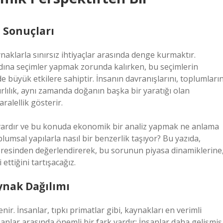
n Sonuçları
ynaklarla sınırsız ihtiyaçlar arasında denge kurmaktır.
 adına seçimler yapmak zorunda kalırken, bu seçimlerin
e büyük etkilere sahiptir. İnsanın davranışlarını, toplumları
ırlılık, aynı zamanda doğanın başka bir yaratığı olan
ralellik gösterir.
ki vardır ve bu konuda ekonomik bir analiz yapmak ne anlama
oplumsal yapılarla nasıl bir benzerlik taşıyor? Bu yazıda,
sinden değerlendirerek, bu sorunun piyasa dinamiklerine
ettiğini tartışacağız.
ynak Dağılımı
enir. İnsanlar, tıpkı primatlar gibi, kaynakları en verimli
nsanlar arasında önemli bir fark vardır: İnsanlar daha gelişmiş