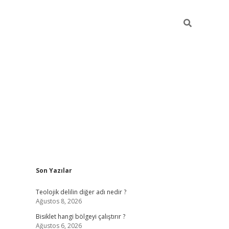
Sidebar
Son Yazılar
ilbet casino
betexper yeni giriş
Teolojik delilin diğer adı nedir ?
Ağustos 8, 2026
Bisiklet hangi bölgeyi çalıştırır ?
Ağustos 6, 2026