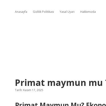
Anasayfa
Gizlilik Politikası
Yasal Uyarı
Hakkımızda
Primat maymun mu 
Tarih: Kasım 17, 2025
Primat Maymun Mu? Ekonom