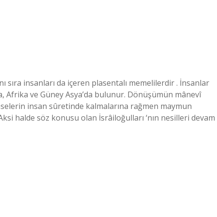
 sıra insanları da içeren plasentalı memelilerdir . İnsanlar
ka, Afrika ve Güney Asya’da bulunur. Dönüşümün mânevî
kimselerin insan sûretinde kalmalarına rağmen maymun
Aksi halde söz konusu olan İsrâiloğulları ‘nın nesilleri devam