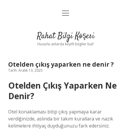
menüyü
Anasayfa
aç
Gizlilik Politikası
Rahat Bilgi Köşesi
Yasal Uyarı
Huzurlu anlarda keyifli bilgiler bul!
Hakkımızda
Otelden çıkış yaparken ne denir ?
Tarih: Aralık 13, 2025
Otelden Çıkış Yaparken Ne
Denir?
Otel konaklaması bitip çıkış yapmaya karar
verdiğinizde, aslında bir takım kurallara ve nazik
kelimelere ihtiyaç duyduğunuzu fark edersiniz.