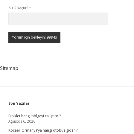
6 + 2 kaçtır?
*
Sitemap
Sidebar
Son Yazılar
Bisiklet hangi bölgeyi çalıştırır ?
Ağustos 6, 2026
Kocaeli Ormanya’ya hangi otobüs gider ?