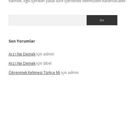
halinde, ilgili içerikler yasal süre içerisinde sitemizden kaldırılacaktır.
Arama
Son Yorumlar
Arz I Ne Demek
için
admin
Arz I Ne Demek
için
Sibel
Öğrenmek Kelimesi Türkçe Mi
için
admin
iş