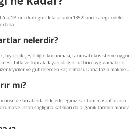
ği ne kadar?
L/da)1Birinci kategorideki ürünler1352İkinci kategorideki
r daha
artlar nelerdir?
uk, biyolojik çeşitliliğin korunması, tarımsal ekosisteme uygu
lmesi, bitki ve toprak dayanıklılığını arttırıcı uygulamaların
düzenleyiciler ve gübrelerden kaçınılması, Daha fazla makale…
rır mı?
 görünse de bu alanda elde edeceğiniz kar tüm masraflarınızı
koruma ve insan sağlığına katkıları da organik tarımın manev