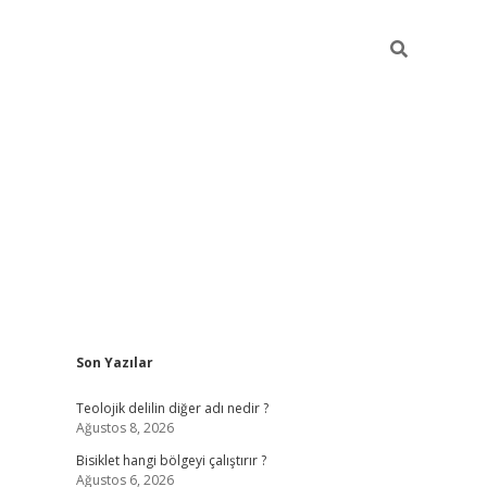
Sidebar
Son Yazılar
ilbet casino
betexper yeni giriş
Teolojik delilin diğer adı nedir ?
Ağustos 8, 2026
Bisiklet hangi bölgeyi çalıştırır ?
Ağustos 6, 2026