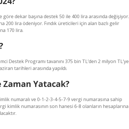
024?
 göre dekar başına destek 50 ile 400 lira arasında değişiyor.
 200 lira ödeniyor. Fındık üreticileri için alan bazlı gelir
na 170 lira.
?
imci Destek Programı tavanını 375 bin TL’den 2 milyon TL’ye
ziran tarihleri ​​arasında yapıldı.
Ne Zaman Yatacak?
kimlik numaralı ve 0-1-2-3-4-5-7-9 vergi numarasına sahip
 kimlik numarasının son hanesi 6-8 olanların hesaplarına
acaktır.