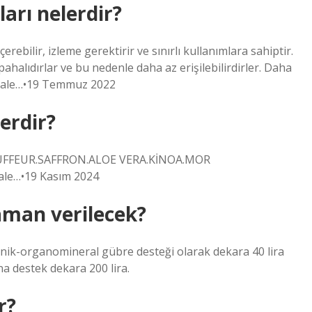
arı nelerdir?
rebilir, izleme gerektirir ve sınırlı kullanımlara sahiptir.
pahalıdırlar ve bu nedenle daha az erişilebilirdirler. Daha
akale…•19 Temmuz 2022
erdir?
FFEUR.SAFFRON.ALOE VERA.KİNOA.MOR
le…•19 Kasım 2024
aman verilecek?
rganik-organomineral gübre desteği olarak dekara 40 lira
a destek dekara 200 lira.
r?