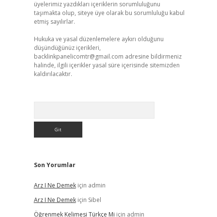
üyelerimiz yazdıkları içeriklerin sorumluluğunu
taşımakta olup, siteye üye olarak bu sorumluluğu kabul
etmiş sayılırlar.
Hukuka ve yasal düzenlemelere aykırı olduğunu
düşündüğünüz içerikleri,
backlinkpanelicomtr@gmail.com
adresine bildirmeniz
halinde, ilgili içerikler yasal süre içerisinde sitemizden
kaldırılacaktır.
Arama
Son Yorumlar
Arz I Ne Demek
için
admin
Arz I Ne Demek
için
Sibel
Öğrenmek Kelimesi Türkçe Mi
için
admin