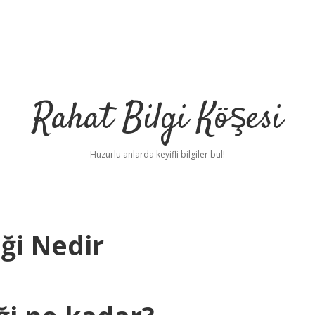
Rahat Bilgi Köşesi
Huzurlu anlarda keyifli bilgiler bul!
ği Nedir