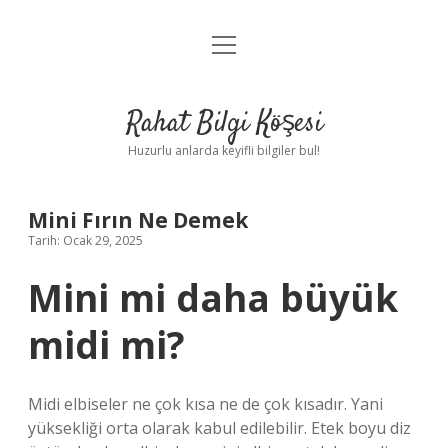
menüyü
Anasayfa
aç
Gizlilik Politikası
Rahat Bilgi Köşesi
Yasal Uyarı
Huzurlu anlarda keyifli bilgiler bul!
Hakkımızda
Mini Fırın Ne Demek
Tarih: Ocak 29, 2025
Mini mi daha büyük
midi mi?
Midi elbiseler ne çok kısa ne de çok kısadır. Yani
yüksekliği orta olarak kabul edilebilir. Etek boyu diz