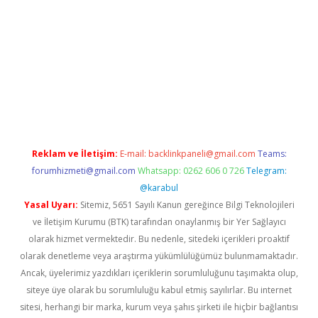
ilbet casino
betexper yeni giriş
Reklam ve İletişim:
E-mail:
backlinkpaneli@gmail.com
Teams:
forumhizmeti@gmail.com
Whatsapp: 0262 606 0 726
Telegram:
@karabul
Yasal Uyarı:
Sitemiz, 5651 Sayılı Kanun gereğince Bilgi Teknolojileri
ve İletişim Kurumu (BTK) tarafından onaylanmış bir Yer Sağlayıcı
olarak hizmet vermektedir. Bu nedenle, sitedeki içerikleri proaktif
olarak denetleme veya araştırma yükümlülüğümüz bulunmamaktadır.
Ancak, üyelerimiz yazdıkları içeriklerin sorumluluğunu taşımakta olup,
siteye üye olarak bu sorumluluğu kabul etmiş sayılırlar. Bu internet
sitesi, herhangi bir marka, kurum veya şahıs şirketi ile hiçbir bağlantısı