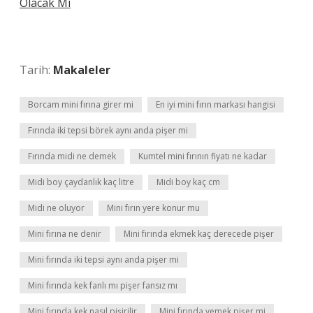
Olacak Mı
Tarih:
Makaleler
Borcam mini fırına girer mi
En iyi mini fırın markası hangisi
Fırında iki tepsi börek aynı anda pişer mi
Fırında midi ne demek
Kumtel mini fırının fiyatı ne kadar
Midi boy çaydanlık kaç litre
Midi boy kaç cm
Midi ne oluyor
Mini fırın yere konur mu
Mini fırına ne denir
Mini fırında ekmek kaç derecede pişer
Mini fırında iki tepsi aynı anda pişer mi
Mini fırında kek fanlı mı pişer fansız mı
Mini fırında kek nasıl pişirilir
Mini fırında yemek pişer mi