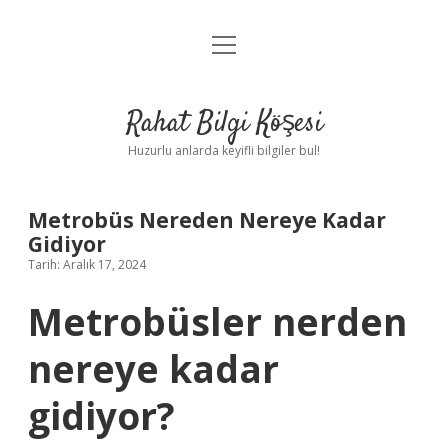
menüyü
Anasayfa
aç
Gizlilik Politikası
Rahat Bilgi Köşesi
Yasal Uyarı
Huzurlu anlarda keyifli bilgiler bul!
Hakkımızda
Metrobüs Nereden Nereye Kadar
Gidiyor
Tarih: Aralık 17, 2024
Metrobüsler nerden
nereye kadar
gidiyor?