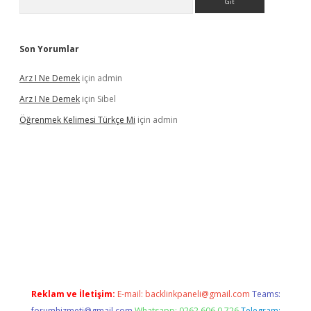
Son Yorumlar
Arz I Ne Demek
için
admin
Arz I Ne Demek
için
Sibel
Öğrenmek Kelimesi Türkçe Mi
için
admin
lbet casino
betexper yeni giriş
Reklam ve İletişim:
E-mail:
backlinkpaneli@gmail.com
Teams:
forumhizmeti@gmail.com
Whatsapp: 0262 606 0 726
Telegram: