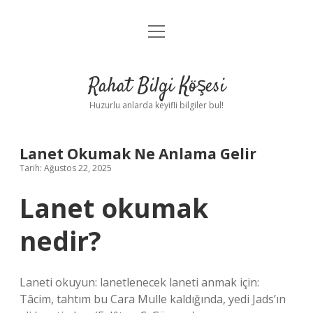
menüyü
Anasayfa
aç
Gizlilik Politikası
Rahat Bilgi Köşesi
Yasal Uyarı
Huzurlu anlarda keyifli bilgiler bul!
Hakkımızda
Lanet Okumak Ne Anlama Gelir
Tarih: Ağustos 22, 2025
Lanet okumak
nedir?
Laneti okuyun: lanetlenecek laneti anmak için:
Tâcim, tahtım bu Cara Mulle kaldığında, yedi Jads’ın