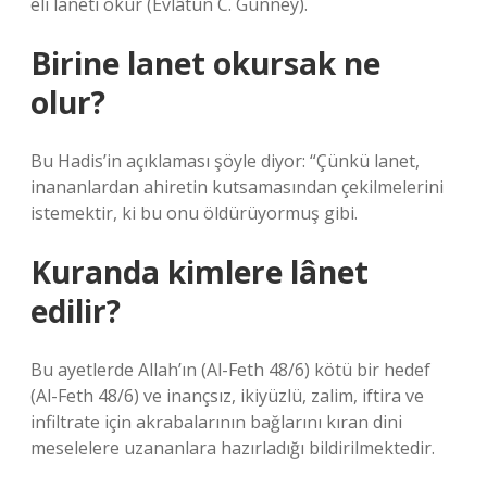
eli laneti okur (Evlâtun C. Günney).
Birine lanet okursak ne
olur?
Bu Hadis’in açıklaması şöyle diyor: “Çünkü lanet,
inananlardan ahiretin kutsamasından çekilmelerini
istemektir, ki bu onu öldürüyormuş gibi.
Kuranda kimlere lânet
edilir?
Bu ayetlerde Allah’ın (Al-Feth 48/6) kötü bir hedef
(Al-Feth 48/6) ve inançsız, ikiyüzlü, zalim, iftira ve
infiltrate için akrabalarının bağlarını kıran dini
meselelere uzananlara hazırladığı bildirilmektedir.