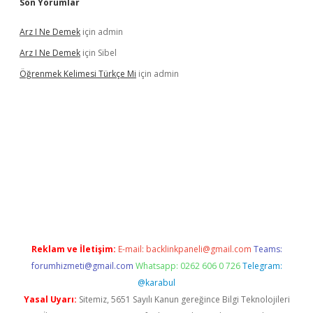
Son Yorumlar
Arz I Ne Demek
için
admin
Arz I Ne Demek
için
Sibel
Öğrenmek Kelimesi Türkçe Mi
için
admin
ş
Reklam ve İletişim:
E-mail:
backlinkpaneli@gmail.com
Teams:
forumhizmeti@gmail.com
Whatsapp: 0262 606 0 726
Telegram:
@karabul
Yasal Uyarı:
Sitemiz, 5651 Sayılı Kanun gereğince Bilgi Teknolojileri