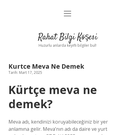
menüyü
Anasayfa
aç
Gizlilik Politikası
Rahat Bilgi Köşesi
Yasal Uyarı
Huzurlu anlarda keyifli bilgiler bul!
Hakkımızda
Kurtce Meva Ne Demek
Tarih: Mart 17, 2025
Kürtçe meva ne
demek?
Meva adı, kendinizi koruyabileceğiniz bir yer
anlamına gelir. Meva’nın adı da daire ve yurt