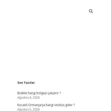
Sidebar
Son Yazılar
ilbet casino
betexper yeni giriş
Bisiklet hangi bölgeyi çalıştırır ?
Ağustos 6, 2026
Kocaeli Ormanya’ya hangi otobüs gider ?
Ağustos 5, 2026