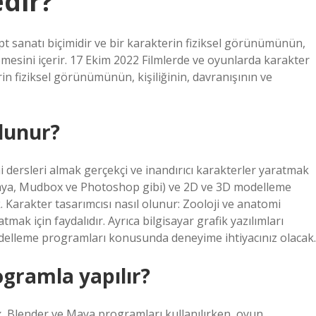
dir?
pt sanatı biçimidir ve bir karakterin fiziksel görünümünün,
lemesini içerir. 17 Ekim 2022 Filmlerde ve oyunlarda karakter
rin fiziksel görünümünün, kişiliğinin, davranışının ve
olunur?
i dersleri almak gerçekçi ve inandırıcı karakterler yaratmak
ı (Maya, Mudbox ve Photoshop gibi) ve 2D ve 3D modelleme
Karakter tasarımcısı nasıl olunur: Zooloji ve anatomi
tmak için faydalıdır. Ayrıca bilgisayar grafik yazılımları
elleme programları konusunda deneyime ihtiyacınız olacak.
gramla yapılır?
, Blender ve Maya programları kullanılırken, oyun