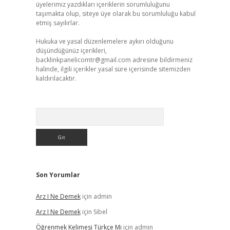
üyelerimiz yazdıkları içeriklerin sorumluluğunu
taşımakta olup, siteye üye olarak bu sorumluluğu kabul
etmiş sayılırlar.
Hukuka ve yasal düzenlemelere aykırı olduğunu
düşündüğünüz içerikleri,
backlinkpanelicomtr@gmail.com
adresine bildirmeniz
halinde, ilgili içerikler yasal süre içerisinde sitemizden
kaldırılacaktır.
Arama
Son Yorumlar
Arz I Ne Demek
için
admin
Arz I Ne Demek
için
Sibel
Öğrenmek Kelimesi Türkçe Mi
için
admin