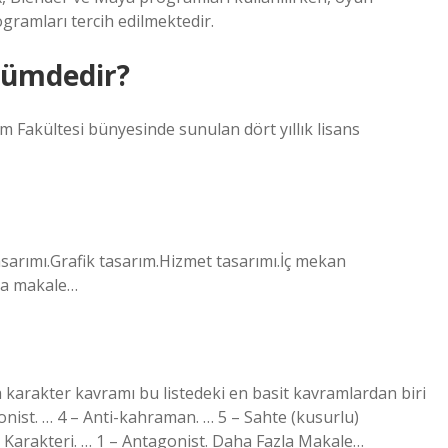
ramları tercih edilmektedir.
lümdedir?
m Fakültesi bünyesinde sunulan dört yıllık lisans
asarımı.Grafik tasarım.Hizmet tasarımı.İç mekan
zla makale…
 karakter kavramı bu listedeki en basit kavramlardan biri
onist. … 4 – Anti-kahraman. … 5 – Sahte (kusurlu)
ı” Karakteri. … 1 – Antagonist. Daha Fazla Makale…