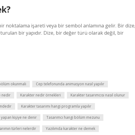
ek?
bir noktalama işareti veya bir sembol anlamına gelir. Bir dize
turulan bir yapıdır. Dize, bir değer türü olarak değil, bir
 bölüm okunmalı
Cep telefonunda animasyon nasıl yapılır
 nedir
Karakter nedir örnekleri
Karakter tasarımcısı nasıl olunur
ümdedir
Karakter tasarımı hangi programla yapılır
 yapan kişiye ne denir
Tasarımcı hangi bölüm mezunu
arımın türleri nelerdir
Yazılımda karakter ne demek