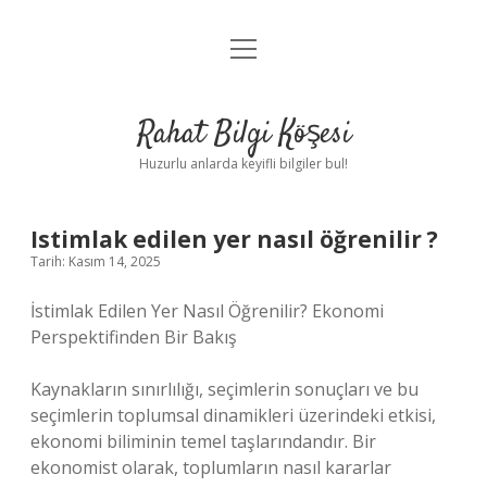
menüyü
Anasayfa
aç
Gizlilik Politikası
Rahat Bilgi Köşesi
Yasal Uyarı
Huzurlu anlarda keyifli bilgiler bul!
Hakkımızda
Istimlak edilen yer nasıl öğrenilir ?
Tarih: Kasım 14, 2025
İstimlak Edilen Yer Nasıl Öğrenilir? Ekonomi
Perspektifinden Bir Bakış
Kaynakların sınırlılığı, seçimlerin sonuçları ve bu
seçimlerin toplumsal dinamikleri üzerindeki etkisi,
ekonomi biliminin temel taşlarındandır. Bir
ekonomist olarak, toplumların nasıl kararlar