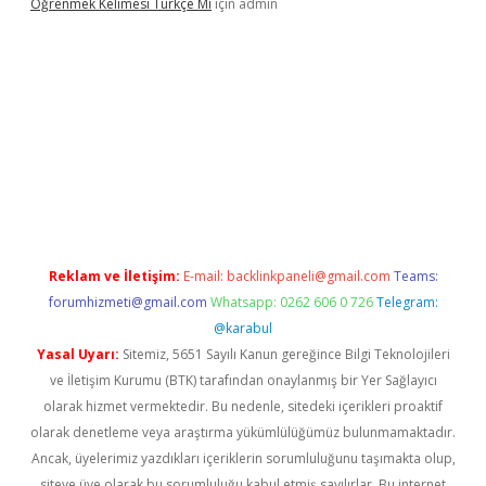
Öğrenmek Kelimesi Türkçe Mi
için
admin
ş
Reklam ve İletişim:
E-mail:
backlinkpaneli@gmail.com
Teams:
forumhizmeti@gmail.com
Whatsapp: 0262 606 0 726
Telegram:
@karabul
Yasal Uyarı:
Sitemiz, 5651 Sayılı Kanun gereğince Bilgi Teknolojileri
ve İletişim Kurumu (BTK) tarafından onaylanmış bir Yer Sağlayıcı
olarak hizmet vermektedir. Bu nedenle, sitedeki içerikleri proaktif
olarak denetleme veya araştırma yükümlülüğümüz bulunmamaktadır.
Ancak, üyelerimiz yazdıkları içeriklerin sorumluluğunu taşımakta olup,
siteye üye olarak bu sorumluluğu kabul etmiş sayılırlar. Bu internet