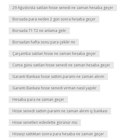
29 Ağustosta satılan hisse senedi ne zaman hesaba geçer
Borsada para neden 2 gün sonra hesaba geçer
Borsada T1 T2 ne anlama gelir
Borsadan hafta sonu para çekilir mi
Çarşamba satılan hisse ne zaman hesaba geçer
Cuma günü satilan hisse senedi ne zaman hesaba geçer
Garanti Bankası hisse sattım paramı ne zaman alırım
Garanti Bankası hisse senedi virman nasıl yapılır
Hesaba para ne zaman geçer
Hisse senedi sattım paramı ne zaman alırım iş bankası
Hisse senetleri edevlette görünür mü
Hisseyi sattıktan sonra para hesaba ne zaman geçer