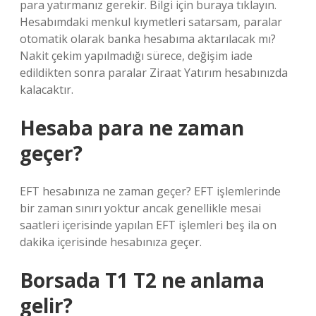
para yatırmanız gerekir. Bilgi için buraya tıklayın.
Hesabımdaki menkul kıymetleri satarsam, paralar
otomatik olarak banka hesabıma aktarılacak mı?
Nakit çekim yapılmadığı sürece, değişim iade
edildikten sonra paralar Ziraat Yatırım hesabınızda
kalacaktır.
Hesaba para ne zaman
geçer?
EFT hesabınıza ne zaman geçer? EFT işlemlerinde
bir zaman sınırı yoktur ancak genellikle mesai
saatleri içerisinde yapılan EFT işlemleri beş ila on
dakika içerisinde hesabınıza geçer.
Borsada T1 T2 ne anlama
gelir?