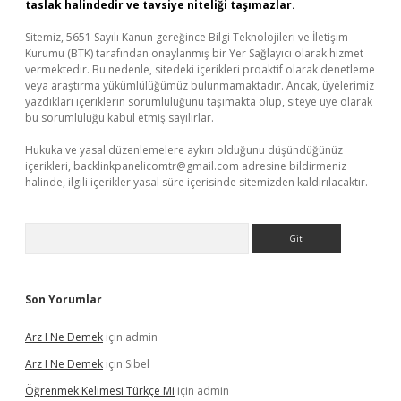
taslak halindedir ve tavsiye niteliği taşımazlar.
Sitemiz, 5651 Sayılı Kanun gereğince Bilgi Teknolojileri ve İletişim
Kurumu (BTK) tarafından onaylanmış bir Yer Sağlayıcı olarak hizmet
vermektedir. Bu nedenle, sitedeki içerikleri proaktif olarak denetleme
veya araştırma yükümlülüğümüz bulunmamaktadır. Ancak, üyelerimiz
yazdıkları içeriklerin sorumluluğunu taşımakta olup, siteye üye olarak
bu sorumluluğu kabul etmiş sayılırlar.
Hukuka ve yasal düzenlemelere aykırı olduğunu düşündüğünüz
içerikleri,
backlinkpanelicomtr@gmail.com
adresine bildirmeniz
halinde, ilgili içerikler yasal süre içerisinde sitemizden kaldırılacaktır.
Arama
Son Yorumlar
Arz I Ne Demek
için
admin
Arz I Ne Demek
için
Sibel
Öğrenmek Kelimesi Türkçe Mi
için
admin