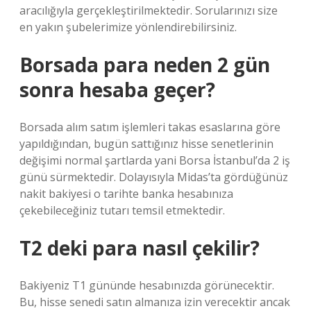
aracılığıyla gerçekleştirilmektedir. Sorularınızı size
en yakın şubelerimize yönlendirebilirsiniz.
Borsada para neden 2 gün
sonra hesaba geçer?
Borsada alım satım işlemleri takas esaslarına göre
yapıldığından, bugün sattığınız hisse senetlerinin
değişimi normal şartlarda yani Borsa İstanbul’da 2 iş
günü sürmektedir. Dolayısıyla Midas’ta gördüğünüz
nakit bakiyesi o tarihte banka hesabınıza
çekebileceğiniz tutarı temsil etmektedir.
T2 deki para nasıl çekilir?
Bakiyeniz T1 gününde hesabınızda görünecektir.
Bu, hisse senedi satın almanıza izin verecektir ancak