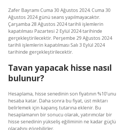
Zafer Bayramı Cuma 30 Ağustos 2024. Cuma 30
Ağustos 2024 günü seans yapılmayacaktır.
Çarşamba 28 Ağustos 2024 tarihli işlemlerin
kapatılması Pazartesi 2 Eylül 2024 tarihinde
gerçekleştirilecektir. Perşembe 29 Ağustos 2024
tarihli işlemlerin kapatılması Salı 3 Eylül 2024
tarihinde gerçekleştirilecektir.
Tavan yapacak hisse nasıl
bulunur?
Hesaplama, hisse senedinin son fiyatının %10’unu
hesaba katar. Daha sonra bu fiyat, üst miktarı
belirlemek için kapanış tutarına eklenir. Bu
hesaplamanın bir sonucu olarak, yatırımcılar bir
hisse senedinin yükseliş eğiliminin ne kadar güçlü
olacağını görebilirler.