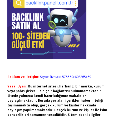
Reklam ve İletişim:
Skype: live:.cid.575569c608265c69
Yasal Uyarı:
Bu internet sitesi, herhangi bir marka, kurum
veya şahıs şirketi ile hiçbir bağlantısı bulunmamaktadır.
Sitede yalnızca kendi hazırladığımız makaleler
paylaşılmaktadır. Burada yer alan içerikler haber niteliği
taşımamakta olup, gerçek kurum ve kişiler hakkında
paylaşım yapılmamaktadır. Gerçek kurum ve kişiler ile isim
benzerlikleri tamamen tesadüfidir. Sitemizdeki bilgiler