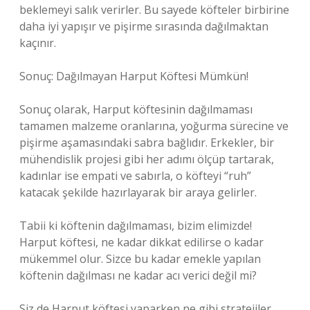
beklemeyi salık verirler. Bu sayede köfteler birbirine
daha iyi yapışır ve pişirme sırasında dağılmaktan
kaçınır.
Sonuç: Dağılmayan Harput Köftesi Mümkün!
Sonuç olarak, Harput köftesinin dağılmaması
tamamen malzeme oranlarına, yoğurma sürecine ve
pişirme aşamasındaki sabra bağlıdır. Erkekler, bir
mühendislik projesi gibi her adımı ölçüp tartarak,
kadınlar ise empati ve sabırla, o köfteyi “ruh”
katacak şekilde hazırlayarak bir araya gelirler.
Tabii ki köftenin dağılmaması, bizim elimizde!
Harput köftesi, ne kadar dikkat edilirse o kadar
mükemmel olur. Sizce bu kadar emekle yapılan
köftenin dağılması ne kadar acı verici değil mi?
Siz de Harput köftesi yaparken ne gibi stratejiler