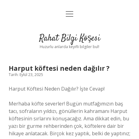
menüyü
Anasayfa
aç
Gizlilik Politikası
Rahat Bilgi Köşesi
Yasal Uyarı
Huzurlu anlarda keyifli bilgiler bul!
Hakkımızda
Harput köftesi neden dağılır ?
Tarih: Eylül 23, 2025
Harput Köftesi Neden Dağılır? İşte Cevap!
Merhaba köfte severler! Bugün mutfağımızın baş
tacı, sofraların yıldızı, gönüllerin kahramanı Harput
köftesinin sırlarını konuşacağız. Ama dikkat edin, bu
yazı bir gurme rehberinden çok, köftelere dair bir
hikaye anlatacak. Birçok kez yaptık, belki de yaptınız;