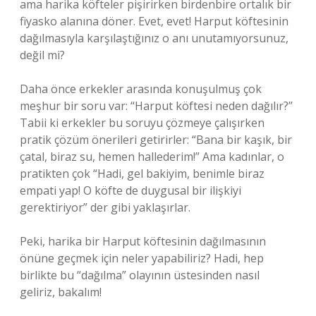
ama harika köfteler pişirirken birdenbire ortalık bir
fiyasko alanına döner. Evet, evet! Harput köftesinin
dağılmasıyla karşılaştığınız o anı unutamıyorsunuz,
değil mi?
Daha önce erkekler arasında konuşulmuş çok
meşhur bir soru var: “Harput köftesi neden dağılır?”
Tabii ki erkekler bu soruyu çözmeye çalışırken
pratik çözüm önerileri getirirler: “Bana bir kaşık, bir
çatal, biraz su, hemen hallederim!” Ama kadınlar, o
pratikten çok “Hadi, gel bakiyim, benimle biraz
empati yap! O köfte de duygusal bir ilişkiyi
gerektiriyor” der gibi yaklaşırlar.
Peki, harika bir Harput köftesinin dağılmasının
önüne geçmek için neler yapabiliriz? Hadi, hep
birlikte bu “dağılma” olayının üstesinden nasıl
geliriz, bakalım!