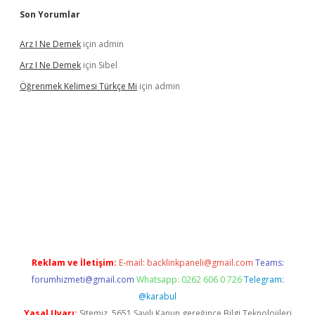
Son Yorumlar
Arz I Ne Demek
için
admin
Arz I Ne Demek
için
Sibel
Öğrenmek Kelimesi Türkçe Mi
için
admin
asino
betexper yeni giriş
Reklam ve İletişim:
E-mail:
backlinkpaneli@gmail.com
Teams:
forumhizmeti@gmail.com
Whatsapp: 0262 606 0 726
Telegram:
@karabul
Yasal Uyarı:
Sitemiz, 5651 Sayılı Kanun gereğince Bilgi Teknolojileri