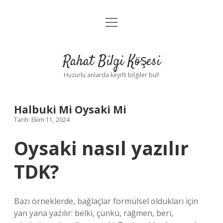
menüyü
Anasayfa
aç
Gizlilik Politikası
Rahat Bilgi Köşesi
Yasal Uyarı
Huzurlu anlarda keyifli bilgiler bul!
Hakkımızda
Halbuki Mi Oysaki Mi
Tarih: Ekim 11, 2024
Oysaki nasıl yazılır
TDK?
Bazı örneklerde, bağlaçlar formülsel oldukları için
yan yana yazılır: belki, çünkü, rağmen, beri,