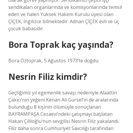
olarak görev yapmıştır. Sendikamızı çeşitli işçi
sendikaları organlarında ve komisyonlarında temsil
eden ve halen Yüksek Hakem Kurulu üyesi olan
ÇİÇEK, İngilizce bilmektedir. Adnan ÇİÇEK evli ve üç
çocuk babasıdır.
Bora Toprak kaç yaşında?
Bora Öztoprak, 5 Ağustos 1973’te doğdu.
Nesrin Filiz kimdir?
Geçtiğimiz yıl egemenlik savaşı nedeniyle Alaattin
Çakıcı’nın yeğeni Kenan Ali Gürsel’in de aralarında
bulunduğu 8 kişinin ölümüyle sonuçlanan
BAYRAMPAŞA Cezaevi’ndeki çatışmayı başlatan
Hakan Çillioğlu’nun sevgilisi Nesrin Filiz yakalandı.
Filiz daha sonra Cumhuriyet Savcılığı tarafından