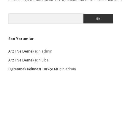
Arama
Son Yorumlar
Arz I Ne Demek
için
admin
Arz I Ne Demek
için
Sibel
Öğrenmek Kelimesi Türkçe Mi
için
admin
iriş