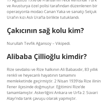
17 Ağustos 1998’de Fransa’nın Nice kentinde Türk
ve Avusturya özel polisi tarafından düzenlenen bir
operasyonla modacı Canan Yaka ve sanatçı Selçuk
Ural’ın kızı Aslı Ural’la birlikte tutuklandı.
Çakıcının sağ kolu kim?
Nurullah Tevfik Ağansoy – Vikipedi.
Alibaba Çillioğlu kimdir?
Rize sevdalısı ve Rize halkının Ali Babasıdır, 83 yıllık
renkli ve heyecanlı hayatının tamamını
memleketinde geçirmiştir. 2 Nisan 1939’da Rize ilinin
Fener ilçesinde doğmuştur. Eğitimini Rize’de
tamamlamıştır. Askerliğini Ankara ve Urfa 2. Süvari
Alayı’nda tank çavuşu olarak yapmıştır.