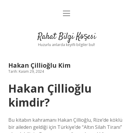
menüyü
Anasayfa
aç
Gizlilik Politikası
Rahat Bilgi Köşesi
Yasal Uyarı
Huzurlu anlarda keyifli bilgiler bul!
Hakkımızda
Hakan Çillioğlu Kim
Tarih: Kasım 29, 2024
Hakan Çillioğlu
kimdir?
Bu kitabın kahramanı Hakan Çillioğlu, Rize’de köklü
bir aileden geldiği için Türkiye’de “Altın Silah Tiranı”