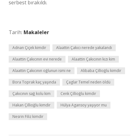
serbest bırakıldı.
Tarih:
Makaleler
Adnan Çiçek kimdir
Alaattin Çakıcı nerede yakalandı
Alaattin Çakıcının evi nerede
Alaattin Çakıcının kızı kim
Alaattin Çakıcının oğlunun ismi ne
Alibaba Çillioğlu kimdir
Bora Toprak kaç yaşında
Çaglar Temel neden öldü
Çakıcının sağ kolu kim
Cenk Çillioğlu kimdir
Hakan Çillioğlu kimdir
Hülya Agansoy yaşıyor mu
Nesrin Filiz kimdir