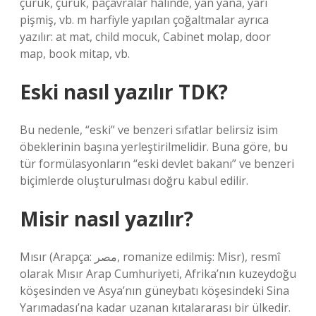
çürük, çürük, paçavralar halinde, yan yana, yarı
pişmiş, vb. m harfiyle yapılan çoğaltmalar ayrıca
yazılır: at mat, child mocuk, Cabinet molap, door
map, book mitap, vb.
Eski nasıl yazılır TDK?
Bu nedenle, “eski” ve benzeri sıfatlar belirsiz isim
öbeklerinin başına yerleştirilmelidir. Buna göre, bu
tür formülasyonların “eski devlet bakanı” ve benzeri
biçimlerde oluşturulması doğru kabul edilir.
Misir nasıl yazılır?
Mısır (Arapça: مصر‎, romanize edilmiş: Misr), resmî
olarak Mısır Arap Cumhuriyeti, Afrika’nın kuzeydoğu
köşesinden ve Asya’nın güneybatı köşesindeki Sina
Yarımadası’na kadar uzanan kıtalararası bir ülkedir.