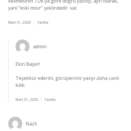
kelimesinin TDK’ya göre doğru yazılışı, ayrı olarak,
yani “eski mısır” şeklindedir. var.
Mart 31, 2026
Yanıtla
admin
Ekin Başer!
Teşekkür ederim, görüşleriniz yazıyı
daha canlı
kıldı.
Mart 31, 2026
Yanıtla
Nazlı