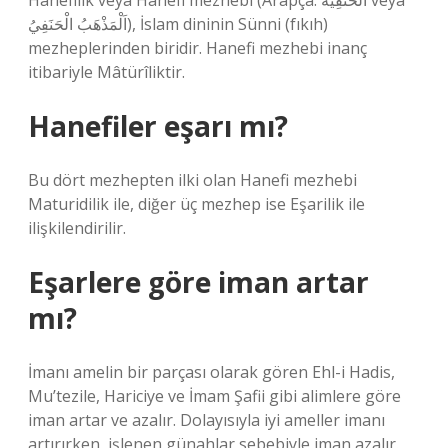
Hanefilik veya Hanefi mezhebi (Arapça: اَلْحَنَفِيَْة veya
اَلْمَذْهَبُ الْحَنَفِيُ), İslam dininin Sünni (fıkıh)
mezheplerinden biridir. Hanefi mezhebi inanç
itibariyle Mâtürîliktir.
Hanefiler eşarı mı?
Bu dört mezhepten ilki olan Hanefi mezhebi
Maturidilik ile, diğer üç mezhep ise Eşarilik ile
ilişkilendirilir.
Eşarlere göre iman artar
mı?
İmanı amelin bir parçası olarak gören Ehl-i Hadis,
Mu’tezile, Hariciye ve İmam Şafii gibi alimlere göre
iman artar ve azalır. Dolayısıyla iyi ameller imanı
artırırken, işlenen günahlar sebebiyle iman azalır.