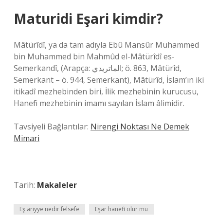
Maturidi Eşari kimdir?
Mâtürîdî, ya da tam adıyla Ebû Mansûr Muhammed
bin Muhammed bin Mahmûd el-Mâtürîdî es-
Semerkandî, (Arapça: الماتريدي; ö. 863, Mâtürîd,
Semerkant – ö. 944, Semerkant), Mâtürîd, İslam’ın iki
itikadî mezhebinden biri, İlik mezhebinin kurucusu,
Hanefi mezhebinin imamı sayılan İslam âlimidir.
Tavsiyeli Bağlantılar:
Nirengi Noktası Ne Demek
Mimari
Tarih:
Makaleler
Eş ariyye nedir felsefe
Eşar hanefi olur mu