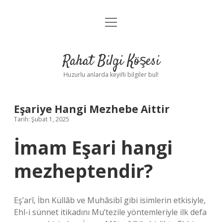
menüyü
Anasayfa
aç
Gizlilik Politikası
Rahat Bilgi Köşesi
Yasal Uyarı
Huzurlu anlarda keyifli bilgiler bul!
Hakkımızda
Eşariye Hangi Mezhebe Aittir
Tarih: Şubat 1, 2025
İmam Eşari hangi
mezheptendir?
Eş’arî, İbn Küllâb ve Muhâsibî gibi isimlerin etkisiyle,
Ehl-i sünnet itikadını Mu’tezile yöntemleriyle ilk defa