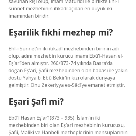
savunan kişi olup, İmam Mâturîdî ile birlikte Ehl-i
sünnet mezhebinin itikadî açıdan en büyük iki
imamından biridir.
Eşarilik fıkhi mezhep mi?
Ehl-i Sünnet’in iki itikadî mezhebinden birinin adı
olup, adını mezhebin kurucu imamı Ebû’l-Hasan el-
Eş’arî’den almıştır. 260/873-74 yılında Basra’da
doğan Eş’arî, Şafiî mezhebinden olan babası ile yakın
dostu Yahya b. Ebû Bekir’in kızı olarak dünyaya
gelmiştir. Onu Zekeriyya es-Sâcî’ye emanet etmiştir.
Eşari Şafi mi?
Ebû’l Hasan Eş’arî (873 – 935), İslam’ın iki
mezhebinden biri olan Eş’arî mezhebinin kurucusu,
Şafiî, Maliki ve Hanbeli mezheplerinin mensuplarının