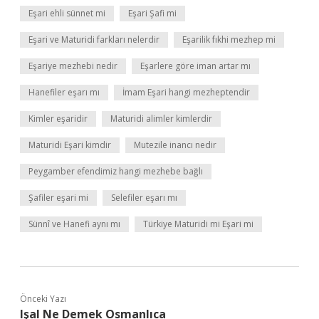
Eşari ehli sünnet mi
Eşari Şafi mi
Eşari ve Maturidi farkları nelerdir
Eşarilik fıkhi mezhep mi
Eşariye mezhebi nedir
Eşarlere göre iman artar mı
Hanefiler eşarı mı
İmam Eşari hangi mezheptendir
Kimler eşaridir
Maturidi alimler kimlerdir
Maturidi Eşari kimdir
Mutezile inancı nedir
Peygamber efendimiz hangi mezhebe bağlı
Şafiler eşari mi
Selefiler eşarı mı
Sünnî ve Hanefi aynı mı
Türkiye Maturidi mi Eşari mi
Önceki Yazı
Işal Ne Demek Osmanlıca