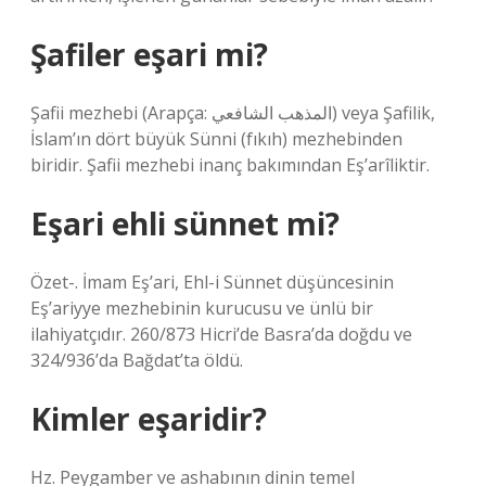
Şafiler eşari mi?
Şafii mezhebi (Arapça: المذهب الشافعي) veya Şafilik,
İslam’ın dört büyük Sünni (fıkıh) mezhebinden
biridir. Şafii mezhebi inanç bakımından Eş’arîliktir.
Eşari ehli sünnet mi?
Özet-. İmam Eş’ari, Ehl-i Sünnet düşüncesinin
Eş’ariyye mezhebinin kurucusu ve ünlü bir
ilahiyatçıdır. 260/873 Hicri’de Basra’da doğdu ve
324/936’da Bağdat’ta öldü.
Kimler eşaridir?
Hz. Peygamber ve ashabının dinin temel