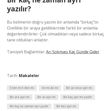
yazılır?
Bu kelimenin doğru yazımı bir anlamda “birkaç”tır.
Özellikle bir araya geldiklerinde farklı bir anlamla
değerlendirilirler. Çok olmadıkları veya sadece birkaç
tane oldukları anlatılır.
Tavsiyeli Bağlantılar:
Arı Sokması Kaç Günde Gider
Tarih:
Makaleler
5 ten mi 5 den mi
An mı ân mı
Bir an önce ayrı mı
Bir ara ayri mi
Bir az ayri mi
Bir kaç ayrı mı yazılır
Bir kaç ne zaman ayrı yazılır
Bir kez ayri mi