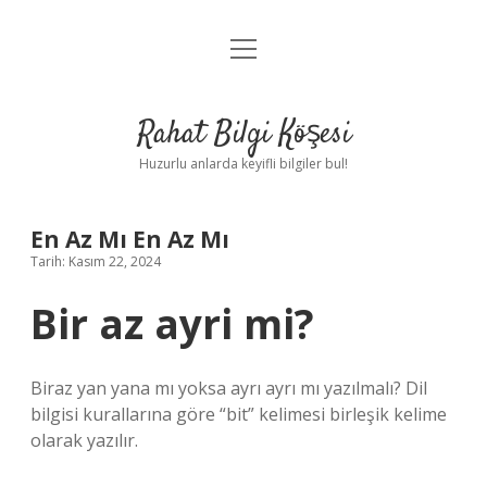
menüyü
Anasayfa
aç
Gizlilik Politikası
Rahat Bilgi Köşesi
Yasal Uyarı
Huzurlu anlarda keyifli bilgiler bul!
Hakkımızda
En Az Mı En Az Mı
Tarih: Kasım 22, 2024
Bir az ayri mi?
Biraz yan yana mı yoksa ayrı ayrı mı yazılmalı? Dil
bilgisi kurallarına göre “bit” kelimesi birleşik kelime
olarak yazılır.