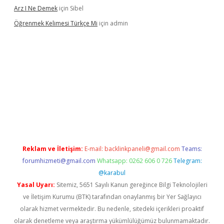
Arz I Ne Demek
için
Sibel
Öğrenmek Kelimesi Türkçe Mi
için
admin
iş
Reklam ve İletişim:
E-mail:
backlinkpaneli@gmail.com
Teams:
forumhizmeti@gmail.com
Whatsapp: 0262 606 0 726
Telegram:
@karabul
Yasal Uyarı:
Sitemiz, 5651 Sayılı Kanun gereğince Bilgi Teknolojileri
ve İletişim Kurumu (BTK) tarafından onaylanmış bir Yer Sağlayıcı
olarak hizmet vermektedir. Bu nedenle, sitedeki içerikleri proaktif
olarak denetleme veya araştırma yükümlülüğümüz bulunmamaktadır.