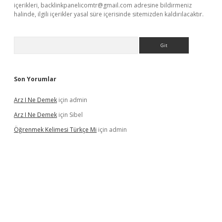
içerikleri,
backlinkpanelicomtr@gmail.com
adresine bildirmeniz
halinde, ilgili içerikler yasal süre içerisinde sitemizden kaldırılacaktır.
Arama
Son Yorumlar
Arz I Ne Demek
için
admin
Arz I Ne Demek
için
Sibel
Öğrenmek Kelimesi Türkçe Mi
için
admin
iriş