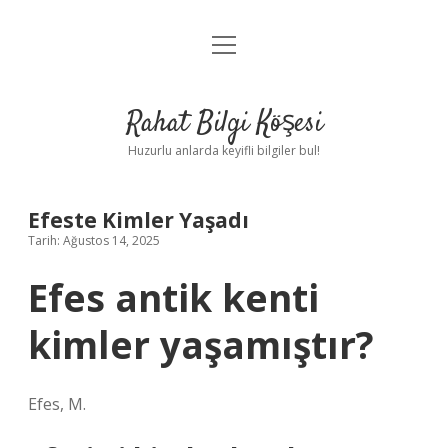
menüyü
Anasayfa
aç
Gizlilik Politikası
Rahat Bilgi Köşesi
Yasal Uyarı
Huzurlu anlarda keyifli bilgiler bul!
Hakkımızda
Efeste Kimler Yaşadı
Tarih: Ağustos 14, 2025
Efes antik kenti
kimler yaşamıştır?
Efes, M.