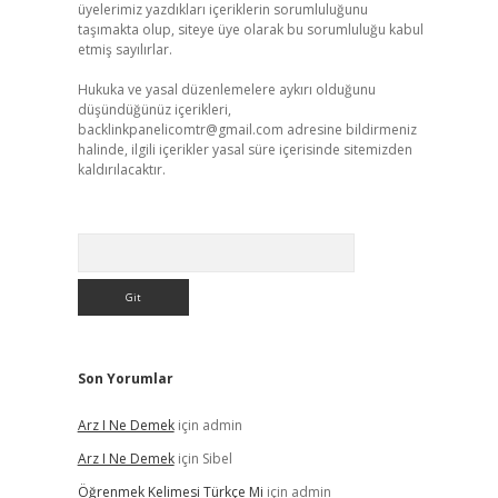
üyelerimiz yazdıkları içeriklerin sorumluluğunu
taşımakta olup, siteye üye olarak bu sorumluluğu kabul
etmiş sayılırlar.
Hukuka ve yasal düzenlemelere aykırı olduğunu
düşündüğünüz içerikleri,
backlinkpanelicomtr@gmail.com
adresine bildirmeniz
halinde, ilgili içerikler yasal süre içerisinde sitemizden
kaldırılacaktır.
Arama
Son Yorumlar
Arz I Ne Demek
için
admin
Arz I Ne Demek
için
Sibel
Öğrenmek Kelimesi Türkçe Mi
için
admin