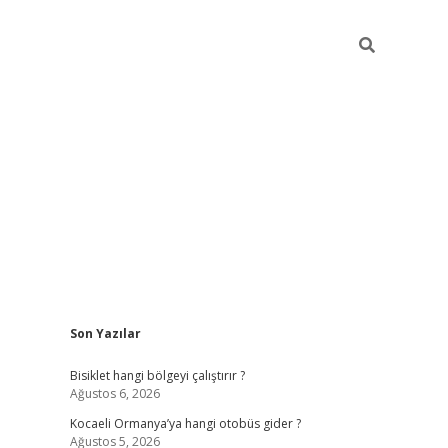
Sidebar
Son Yazılar
ilbet casino
betexper yeni giriş
Bisiklet hangi bölgeyi çalıştırır ?
Ağustos 6, 2026
Kocaeli Ormanya’ya hangi otobüs gider ?
Ağustos 5, 2026