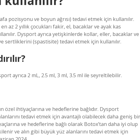
 kullanılır?
fa pozisyonu ve boyun ağrısı) tedavi etmek için kullanılır.
 en az 2 yıllık çocukları fakir, el, bacaklar ve ayak kas
llanılır. Dysport ayrıca yetişkinlerde kollar, eller, bacaklar ve
 sertliklerini (spastisite) tedavi etmek için kullanılır.
ırılır?
rt ayrıca 2 mL, 2.5 ml, 3 ml, 3.5 ml ile seyreltilebilir.
 özel ihtiyaçlarına ve hedeflerine bağlıdır. Dysport
alanlarını tedavi etmek için avantajlı olabilecek daha geniş bi
yaçlarına ve hedeflerine bağlı olarak Botox’tan daha iyi olup
ilenir ve alın gibi büyük yüz alanlarını tedavi etmek için
Haziran 2024