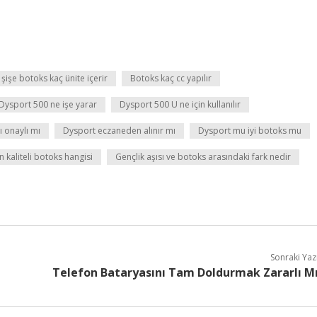
 şişe botoks kaç ünite içerir
Botoks kaç cc yapılır
Dysport 500 ne işe yarar
Dysport 500 U ne için kullanılır
ı onaylı mı
Dysport eczaneden alınır mı
Dysport mu iyi botoks mu
n kaliteli botoks hangisi
Gençlik aşısı ve botoks arasındaki fark nedir
Sonraki Yaz
Telefon Bataryasını Tam Doldurmak Zararlı M