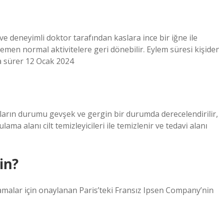
 ve deneyimli doktor tarafından kaslara ince bir iğne ile
 hemen normal aktivitelere geri dönebilir. Eylem süresi kişide
nda sürer 12 Ocak 2024
asların durumu gevşek ve gergin bir durumda derecelendirilir,
lama alanı cilt temizleyicileri ile temizlenir ve tedavi alanı
in?
malar için onaylanan Paris’teki Fransız Ipsen Company’nin