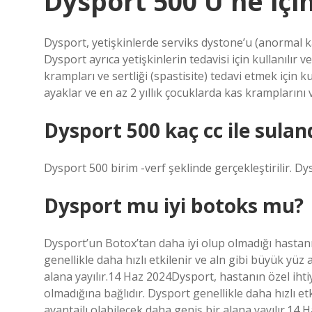
Dysport 500 U ne için
Dysport, yetişkinlerde serviks dystone’u (anormal ka
Dysport ayrıca yetişkinlerin tedavisi için kullanılır ve
krampları ve sertliği (spastisite) tedavi etmek için ku
ayaklar ve en az 2 yıllık çocuklarda kas kramplarını ve
Dysport 500 kaç cc ile suland
Dysport 500 birim -verf şeklinde gerçekleştirilir. Dyspo
Dysport mu iyi botoks mu?
Dysport’un Botox’tan daha iyi olup olmadığı hastanın
genellikle daha hızlı etkilenir ve aln gibi büyük yüz 
alana yayılır.14 Haz 2024Dysport, hastanın özel ihti
olmadığına bağlıdır. Dysport genellikle daha hızlı etk
avantajlı olabilecek daha geniş bir alana yayılır.14 