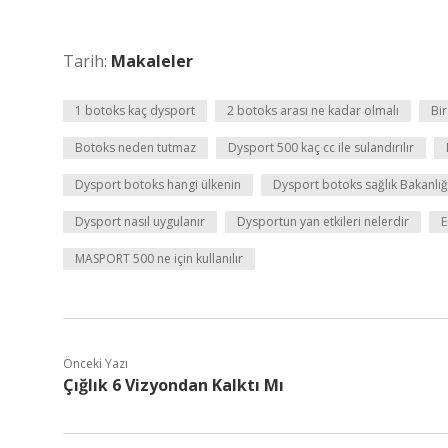
Tarih:
Makaleler
1 botoks kaç dysport
2 botoks arası ne kadar olmalı
Bir
Botoks neden tutmaz
Dysport 500 kaç cc ile sulandırılır
Dysport botoks hangi ülkenin
Dysport botoks sağlık Bakanlığ
Dysport nasıl uygulanır
Dysportun yan etkileri nelerdir
E
MASPORT 500 ne için kullanılır
Önceki Yazı
Çığlık 6 Vizyondan Kalktı Mı