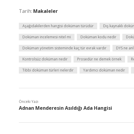
Tarih:
Makaleler
Aşağıdakilerden hangisi doküman türüdür
Dış kaynaklı dok
Doküman incelemesi nitel mi
Doküman kodu nedir
Dokü
Doküman yönetim sisteminde kaç tür evrak vardır
DYS ne anl
Kontrolsüz doküman nedir
Prosedür ne demek örnek
R
Tıbbi doküman türleri nelerdir
Yardımcı doküman nedir
Önceki Yazı
Adnan Menderesin Asıldığı Ada Hangisi