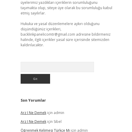
üyelerimiz yazdıkları içeriklerin sorumluluğunu
taşımakta olup, siteye üye olarak bu sorumluluğu kabul
etmiş sayılırlar.
Hukuka ve yasal düzenlemelere aykırı olduğunu
düşündüğünüz içerikleri,
backlinkpanelicomtr@gmail.com
adresine bildirmeniz
halinde, ilgili içerikler yasal süre içerisinde sitemizden
kaldırılacaktır.
Arama
Son Yorumlar
Arz I Ne Demek
için
admin
Arz I Ne Demek
için
Sibel
Öğrenmek Kelimesi Türkçe Mi
için
admin