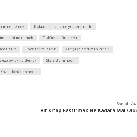
üman ne demek
Doküman inceleme yöntemi nedir
man tipi ne demek
Doküman türü nedir
ama gelir
Ebys açılımı nedir
Kaç çeşit doküman vardır
evize evrak ne demek
Sks sistemi nedir
Yazılı doküman nedir
Sonraki Yaz
Bir Kitap Bastırmak Ne Kadara Mal Olu