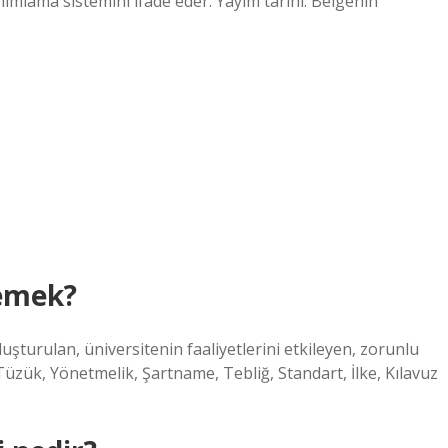
anımlama sistemini ifade eder. Yayım tarihi: Belgenin
emek?
uşturulan, üniversitenin faaliyetlerini etkileyen, zorunlu
üzük, Yönetmelik, Şartname, Tebliğ, Standart, İlke, Kılavuz