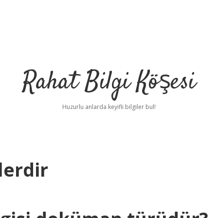
Rahat Bilgi Köşesi
Huzurlu anlarda keyifli bilgiler bul!
erdir