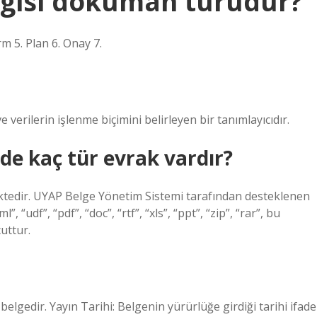
ngisi doküman türüdür?
m 5. Plan 6. Onay 7.
e verilerin işlenme biçimini belirleyen bir tanımlayıcıdır.
e kaç tür evrak vardır?
ektedir. UYAP Belge Yönetim Sistemi tarafından desteklenen
“xml”, “udf”, “pdf”, “doc”, “rtf”, “xls”, “ppt”, “zip”, “rar”, bu
uttur.
 belgedir. Yayın Tarihi: Belgenin yürürlüğe girdiği tarihi ifade