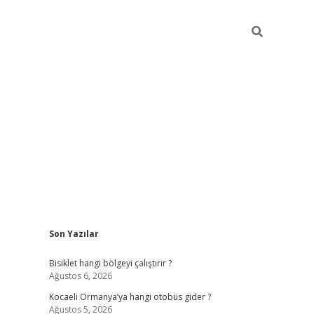
Sidebar
Son Yazılar
ilbet casino
betexper yeni giriş
Bisiklet hangi bölgeyi çalıştırır ?
Ağustos 6, 2026
Kocaeli Ormanya’ya hangi otobüs gider ?
Ağustos 5, 2026