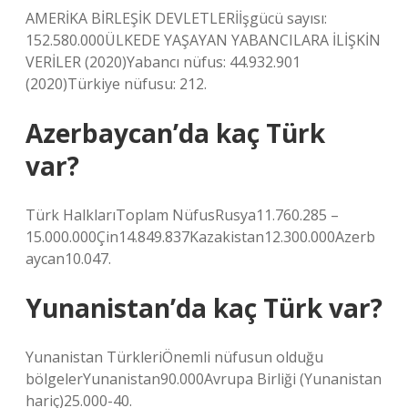
AMERİKA BİRLEŞİK DEVLETLERİİşgücü sayısı:
152.580.000ÜLKEDE YAŞAYAN YABANCILARA İLİŞKİN
VERİLER (2020)Yabancı nüfus: 44.932.901
(2020)Türkiye nüfusu: 212.
Azerbaycan’da kaç Türk
var?
Türk HalklarıToplam NüfusRusya11.760.285 –
15.000.000Çin14.849.837Kazakistan12.300.000Azerb
aycan10.047.
Yunanistan’da kaç Türk var?
Yunanistan TürkleriÖnemli nüfusun olduğu
bölgelerYunanistan90.000Avrupa Birliği (Yunanistan
hariç)25.000-40.