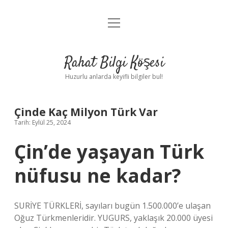
menüyü
Anasayfa
aç
Gizlilik Politikası
Rahat Bilgi Köşesi
Yasal Uyarı
Huzurlu anlarda keyifli bilgiler bul!
Hakkımızda
Çinde Kaç Milyon Türk Var
Tarih: Eylül 25, 2024
Çin’de yaşayan Türk
nüfusu ne kadar?
SURİYE TÜRKLERİ, sayıları bugün 1.500.000’e ulaşan
Oğuz Türkmenleridir. YUGURS, yaklaşık 20.000 üyesi