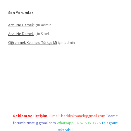
Son Yorumlar
Arz I Ne Demek
için
admin
Arz I Ne Demek
için
Sibel
Öğrenmek Kelimesi Türkçe Mi
için
admin
lbet casino
betexper yeni giriş
Reklam ve İletişim:
E-mail:
backlinkpaneli@gmail.com
Teams:
forumhizmeti@gmail.com
Whatsapp: 0262 606 0 726
Telegram:
@karabul