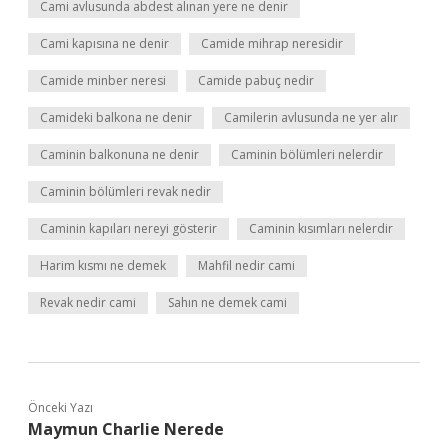
Cami avlusunda abdest alınan yere ne denir
Cami kapısına ne denir
Camide mihrap neresidir
Camide minber neresi
Camide pabuç nedir
Camideki balkona ne denir
Camilerin avlusunda ne yer alır
Caminin balkonuna ne denir
Caminin bölümleri nelerdir
Caminin bölümleri revak nedir
Caminin kapıları nereyi gösterir
Caminin kısımları nelerdir
Harim kısmı ne demek
Mahfil nedir cami
Revak nedir cami
Sahın ne demek cami
Önceki Yazı
Maymun Charlie Nerede