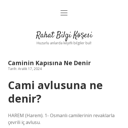
menüyü
Anasayfa
aç
Gizlilik Politikası
Rahat Bilgi Köşesi
Yasal Uyarı
Huzurlu anlarda keyifli bilgiler bul!
Hakkımızda
Caminin Kapısına Ne Denir
Tarih: Aralık 17, 2024
Cami avlusuna ne
denir?
HAREM (Harem). 1- Osmanlı camilerinin revaklarla
çevrili iç avlusu.