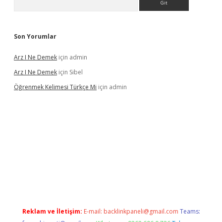
Son Yorumlar
Arz I Ne Demek
için
admin
Arz I Ne Demek
için
Sibel
Öğrenmek Kelimesi Türkçe Mi
için
admin
riş
Reklam ve İletişim:
E-mail:
backlinkpaneli@gmail.com
Teams: