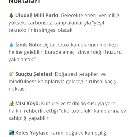
Noktaları
Uludağ Milli Parkı:
Gelecekte enerji verimliliği
yüksek, karbonsuz kamp alanlarıyla “yeşil
teknoloji”nin simgesi olacak.
İznik Gölü:
Dijital detox kamplarının merkezi
haline gelebilir; burada amaç “sinyali değil huzuru
yakalamak.”
Suuçtu Şelalesi:
Doğa sesi terapileri ve
mindfulness kamplarıyla geleceğin ruhsal kaçış
noktası.
Misi Köyü:
Kültürel ve tarihî dokusuyla yerel
halkın rehberlik ettiği “eko-topluluk” kamplarına ev
sahipliği yapabilir.
Keles Yaylası:
Tarım, doğa ve kampçılığı