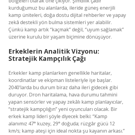
bölgeleri olarak öne çıkıyor. Şimdilik çadır
kurduğumuz bu alanlarda, ileride güneş enerjili
kamp üniteleri, doğa dostu dijital rehberler ve yapay
zekâ destekli yön bulma sistemleri yer alabilir.
Çünkü kamp artık “kaçmak” değil, “uyum sağlamak”
üzerine kurulu bir yaşam biçimine dönüşüyor.
Erkeklerin Analitik Vizyonu:
Stratejik Kampçılık Çağı
Erkekler kamp planlarken genellikle haritalar,
koordinatlar ve ekipman listeleriyle işe başlar.
2040’larda bu durum biraz daha ileri gidecek gibi
duruyor. Dron haritalama, hava durumu tahmini
yapan sensörler ve yapay zekâlı kamp planlayıcılar,
“stratejik kampçılığın” yeni oyuncuları olacak. Bir
erkek kamp lideri şöyle diyecek belki: “Kamp
alanımız 47° kuzey, 29° doğuda; rüzgâr gücü 12
km/s; kamp ateşi için ideal nokta şu kayanın arkası.”