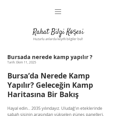
menüyü
Anasayfa
aç
Gizlilik Politikası
Rahat Bilgi Köşesi
Yasal Uyarı
Huzurlu anlarda keyifli bilgiler bul!
Hakkımızda
Bursada nerede kamp yapılır ?
Tarih: Ekim 11, 2025
Bursa’da Nerede Kamp
Yapılır? Geleceğin Kamp
Haritasına Bir Bakış
Hayal edin… 2035 yılındayız. Uludağ’ın eteklerinde
sabah sisinin arasından yükselen güneş panelleri,