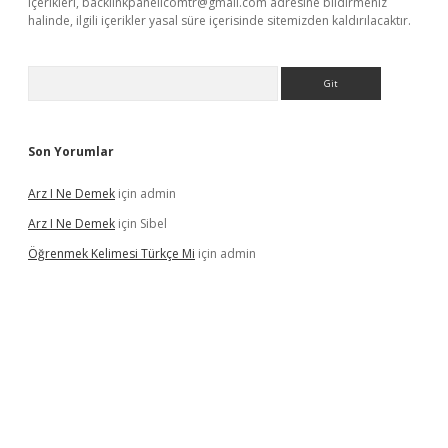
içerikleri,
backlinkpanelicomtr@gmail.com
adresine bildirmeniz
halinde, ilgili içerikler yasal süre içerisinde sitemizden kaldırılacaktır.
Arama
Son Yorumlar
Arz I Ne Demek
için
admin
Arz I Ne Demek
için
Sibel
Öğrenmek Kelimesi Türkçe Mi
için
admin
et casino
betexper yeni giriş