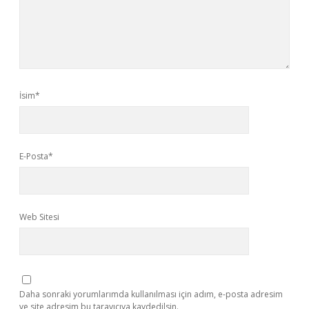
İsim*
E-Posta*
Web Sitesi
Daha sonraki yorumlarımda kullanılması için adım, e-posta adresim
ve site adresim bu tarayıcıya kaydedilsin.