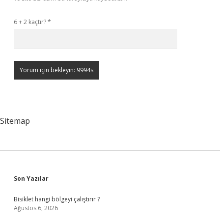
6 + 2 kaçtır?
*
Sitemap
Sidebar
Son Yazılar
Bisiklet hangi bölgeyi çalıştırır ?
Ağustos 6, 2026