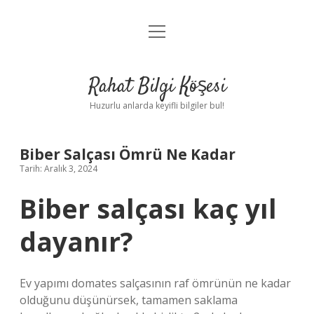
menüyü
Anasayfa
aç
Gizlilik Politikası
Rahat Bilgi Köşesi
Yasal Uyarı
Huzurlu anlarda keyifli bilgiler bul!
Hakkımızda
Biber Salçası Ömrü Ne Kadar
Tarih: Aralık 3, 2024
Biber salçası kaç yıl
dayanır?
Ev yapımı domates salçasının raf ömrünün ne kadar
olduğunu düşünürsek, tamamen saklama