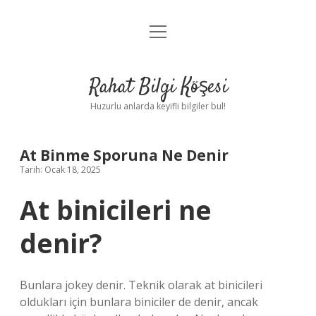
menüyü
Anasayfa
aç
Gizlilik Politikası
Rahat Bilgi Köşesi
Yasal Uyarı
Huzurlu anlarda keyifli bilgiler bul!
Hakkımızda
At Binme Sporuna Ne Denir
Tarih: Ocak 18, 2025
At binicileri ne
denir?
Bunlara jokey denir. Teknik olarak at binicileri
oldukları için bunlara biniciler de denir, ancak