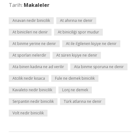
Tarih:
Makaleler
Anavan nedir binicilik
At ahırına ne denir
At binicileri ne denir
At biniciliği spor mudur
At binme yerine ne denir
At ile ilgilenen kişiye ne denir
At sporları nelerdir
At süren kişiye ne denir
Ata binen kadına ne ad verilir
Ata binme sporuna ne denir
Atcilik nedir kısaca
Fule ne demek binicilik
Kavaleto nedir binicilik
Lonj ne demek
Serpantin nedir binicilik
Türk atlarına ne denir
Volt nedir binicilik