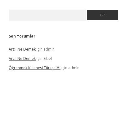
Arama
Son Yorumlar
Arz I Ne Demek
için
admin
Arz I Ne Demek
için
Sibel
Öğrenmek Kelimesi Türkçe Mi
için
admin
lbet casino
betexper yeni giriş