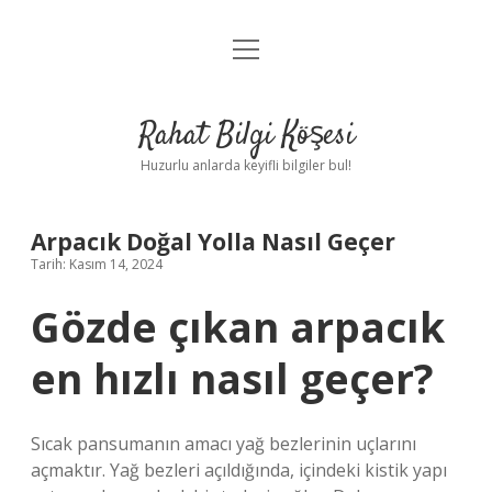
menüyü
Anasayfa
aç
Gizlilik Politikası
Rahat Bilgi Köşesi
Yasal Uyarı
Huzurlu anlarda keyifli bilgiler bul!
Hakkımızda
Arpacık Doğal Yolla Nasıl Geçer
Tarih: Kasım 14, 2024
Gözde çıkan arpacık
en hızlı nasıl geçer?
Sıcak pansumanın amacı yağ bezlerinin uçlarını
açmaktır. Yağ bezleri açıldığında, içindeki kistik yapı