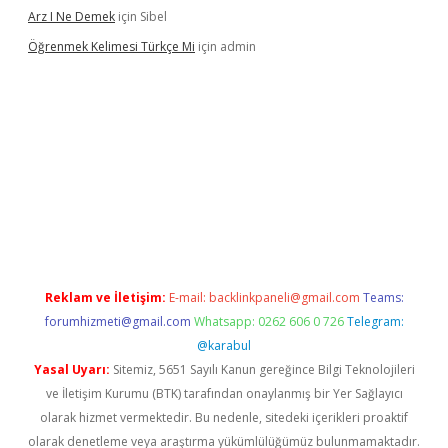
Arz I Ne Demek
için
Sibel
Öğrenmek Kelimesi Türkçe Mi
için
admin
bet casino
betexper yeni giriş
Reklam ve İletişim:
E-mail:
backlinkpaneli@gmail.com
Teams:
forumhizmeti@gmail.com
Whatsapp: 0262 606 0 726
Telegram:
@karabul
Yasal Uyarı:
Sitemiz, 5651 Sayılı Kanun gereğince Bilgi Teknolojileri
ve İletişim Kurumu (BTK) tarafından onaylanmış bir Yer Sağlayıcı
olarak hizmet vermektedir. Bu nedenle, sitedeki içerikleri proaktif
olarak denetleme veya araştırma yükümlülüğümüz bulunmamaktadır.