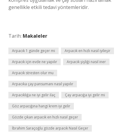
kompres uygulamak ve çay sosları hazırlamak
genellikle etkili tedavi yöntemleridir.
Tarih:
Makaleler
Arpacık 1 günde geçer mi
Arpacık en hızlı nasıl iyileşir
Arpacık için evde ne yapılır
Arpacık şişliği nasıl iner
Arpacık stresten olur mu
Arpacıka çay pansumanı nasıl yapılır
Arpacıklığa ne iyi gelir ilaç
Çay arpacığa iyi gelir mi
Göz arpacığına hangi krem iyi gelir
Gözde çıkan arpacık en hızlı nasıl geçer
İbrahim Saraçoğlu gözde arpacık Nasıl Geçer