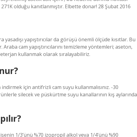
 271K olduğu kanıtlanmıştır. Elbette donar! 28 Şubat 2016
a yasadışı yapıştırıcılar da görüşü önemli ölçüde kısıtlar. Bu
ır. Araba cam yapıştırıcılarını temizleme yöntemleri; aseton,
eterjan kullanmak olarak sıralayabiliriz.
nur?
 indirmek için antifrizli cam suyu kullanmalısınız. -30
ünlerle silecek ve püskürtme suyu kanallarının kış aylarında
pılır?
 Şişenin 1/3’ünü %70 izopropil alkol veya 1/4’ünü %90