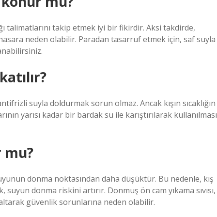
u konur mu?
limatlarını takip etmek iyi bir fikirdir. Aksi takdirde,
 hasara neden olabilir. Paradan tasarruf etmek için, saf suyla
abilirsiniz.
atılır?
ifrizli suyla doldurmak sorun olmaz. Ancak kışın sıcaklığın
ının yarısı kadar bir bardak su ile karıştırılarak kullanılması
r mu?
suyunun donma noktasından daha düşüktür. Bu nedenle, kış
, suyun donma riskini artırır. Donmuş ön cam yıkama sıvısı,
ltarak güvenlik sorunlarına neden olabilir.