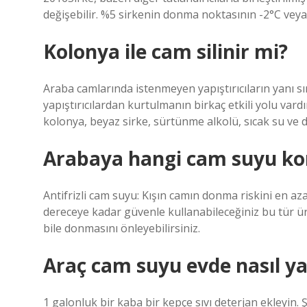
değişebilir. %5 sirkenin donma noktasının -2°C veya
Kolonya ile cam silinir mi?
Araba camlarında istenmeyen yapıştırıcıların yanı sır
yapıştırıcılardan kurtulmanın birkaç etkili yolu vard
kolonya, beyaz sirke, sürtünme alkolü, sıcak su ve d
Arabaya hangi cam suyu ko
Antifrizli cam suyu: Kışın camın donma riskini en aza
dereceye kadar güvenle kullanabileceğiniz bu tür ür
bile donmasını önleyebilirsiniz.
Araç cam suyu evde nasıl ya
1 galonluk bir kaba bir kepçe sıvı deterjan ekleyin.