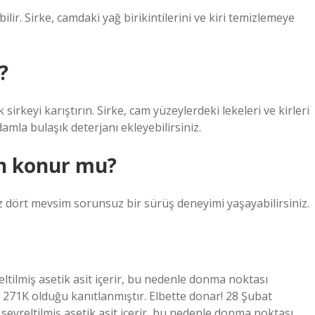
ilir. Sirke, camdaki yağ birikintilerini ve kiri temizlemeye
?
irkeyi karıştırın. Sirke, cam yüzeylerdeki lekeleri ve kirleri
amla bulaşık deterjanı ekleyebilirsiniz.
n konur mu?
z dört mevsim sorunsuz bir sürüş deneyimi yaşayabilirsiniz.
yreltilmiş asetik asit içerir, bu nedenle donma noktası
 271K olduğu kanıtlanmıştır. Elbette donar! 28 Şubat
ş seyreltilmiş asetik asit içerir, bu nedenle donma noktası