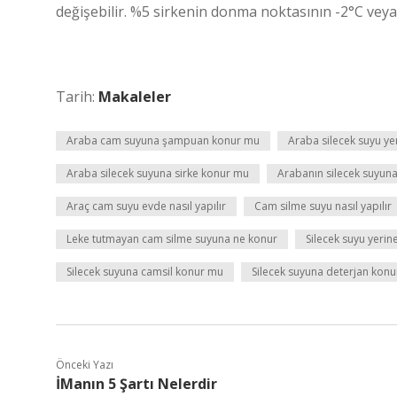
değişebilir. %5 sirkenin donma noktasının -2°C veya
Tarih:
Makaleler
Araba cam suyuna şampuan konur mu
Araba silecek suyu yer
Araba silecek suyuna sirke konur mu
Arabanın silecek suyuna 
Araç cam suyu evde nasıl yapılır
Cam silme suyu nasıl yapılır
Leke tutmayan cam silme suyuna ne konur
Silecek suyu yeri
Silecek suyuna camsil konur mu
Silecek suyuna deterjan kon
Önceki Yazı
İManın 5 Şartı Nelerdir