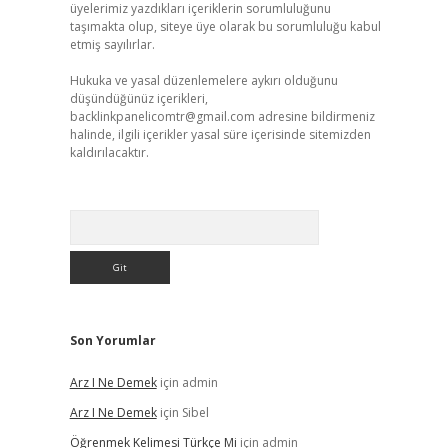
üyelerimiz yazdıkları içeriklerin sorumluluğunu
taşımakta olup, siteye üye olarak bu sorumluluğu kabul
etmiş sayılırlar.
Hukuka ve yasal düzenlemelere aykırı olduğunu
düşündüğünüz içerikleri,
backlinkpanelicomtr@gmail.com
adresine bildirmeniz
halinde, ilgili içerikler yasal süre içerisinde sitemizden
kaldırılacaktır.
Arama
Son Yorumlar
Arz I Ne Demek
için
admin
Arz I Ne Demek
için
Sibel
Öğrenmek Kelimesi Türkçe Mi
için
admin