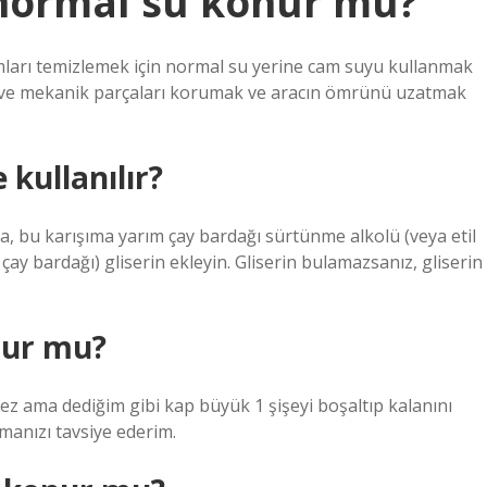
 normal su konur mu?
mları temizlemek için normal su yerine cam suyu kullanmak
rı ve mekanik parçaları korumak ve aracın ömrünü uzatmak
 kullanılır?
bu karışıma yarım çay bardağı sürtünme alkolü (veya etil
 çay bardağı) gliserin ekleyin. Gliserin bulamazsanız, gliserin
nur mu?
ez ama dediğim gibi kap büyük 1 şişeyi boşaltıp kalanını
manızı tavsiye ederim.