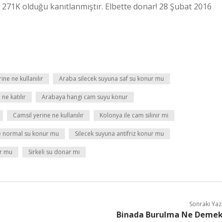
 271K olduğu kanıtlanmıştır. Elbette donar! 28 Şubat 2016
ine ne kullanılır
Araba silecek suyuna saf su konur mu
ne katılır
Arabaya hangi cam suyu konur
Camsil yerine ne kullanılır
Kolonya ile cam silinir mi
ne normal su konur mu
Silecek suyuna antifriz konur mu
ur mu
Sirkeli su donar mı
Sonraki Yaz
Binada Burulma Ne Deme