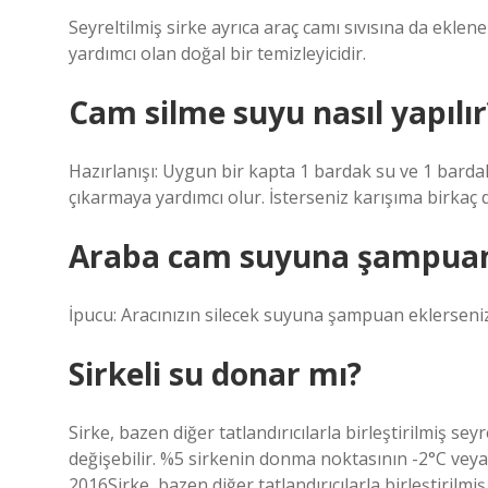
Seyreltilmiş sirke ayrıca araç camı sıvısına da ekleneb
yardımcı olan doğal bir temizleyicidir.
Cam silme suyu nasıl yapılır
Hazırlanışı: Uygun bir kapta 1 bardak su ve 1 bardak s
çıkarmaya yardımcı olur. İsterseniz karışıma birkaç d
Araba cam suyuna şampua
İpucu: Aracınızın silecek suyuna şampuan eklerseni
Sirkeli su donar mı?
Sirke, bazen diğer tatlandırıcılarla birleştirilmiş se
değişebilir. %5 sirkenin donma noktasının -2°C veya
2016Sirke, bazen diğer tatlandırıcılarla birleştirilmi