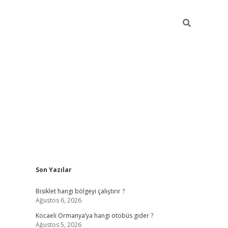
Sidebar
Son Yazılar
ilbet casino
betexper yeni giriş
Bisiklet hangi bölgeyi çalıştırır ?
Ağustos 6, 2026
Kocaeli Ormanya’ya hangi otobüs gider ?
Ağustos 5, 2026