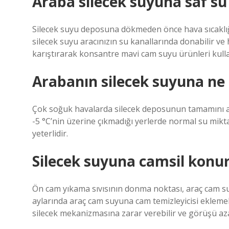
Araba silecek suyuna saf s
Silecek suyu deposuna dökmeden önce hava sıcaklığı ta
silecek suyu aracınızın su kanallarında donabilir ve
karıştırarak konsantre mavi cam suyu ürünleri kullan
Arabanın silecek suyuna ne k
Çok soğuk havalarda silecek deposunun tamamını ant
-5 °C’nin üzerine çıkmadığı yerlerde normal su miktar
yeterlidir.
Silecek suyuna camsil konu
Ön cam yıkama sıvısının donma noktası, araç cam 
aylarında araç cam suyuna cam temizleyicisi eklemek
silecek mekanizmasına zarar verebilir ve görüşü aza