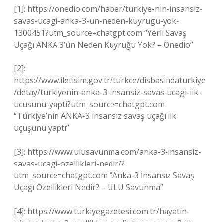
[1]: https://onedio.com/haber/turkiye-nin-insansiz-
savas-ucagi-anka-3-un-neden-kuyrugu-yok-
1300451?utm_source=chatgpt.com “Yerli Savaş
Uçağı ANKA 3’ün Neden Kuyruğu Yok? – Onedio”
[2]:
https://www.iletisim.gov.tr/turkce/disbasindaturkiye
/detay/turkiyenin-anka-3-insansiz-savas-ucagi-ilk-
ucusunu-yapti?utm_source=chatgpt.com
“Türkiye’nin ANKA-3 insansız savaş uçağı ilk
uçuşunu yaptı”
[3]: https://www.ulusavunma.com/anka-3-insansiz-
savas-ucagi-ozellikleri-nedir/?
utm_source=chatgpt.com “Anka-3 İnsansız Savaş
Uçağı Özellikleri Nedir? – ULU Savunma”
[4]: https://www.turkiyegazetesi.com.tr/hayatin-