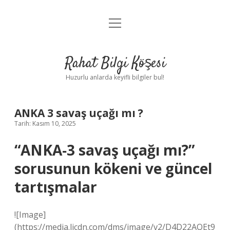
menüyü
Anasayfa
aç
Gizlilik Politikası
Rahat Bilgi Köşesi
Yasal Uyarı
Huzurlu anlarda keyifli bilgiler bul!
Hakkımızda
ANKA 3 savaş uçağı mı ?
Tarih: Kasım 10, 2025
“ANKA‑3 savaş uçağı mı?”
sorusunun kökeni ve güncel
tartışmalar
![Image]
(https://media.licdn.com/dms/image/v2/D4D22AQEt9