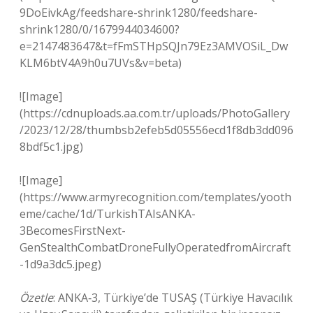
9DoEivkAg/feedshare-shrink1280/feedshare-
shrink1280/0/1679944034600?
e=2147483647&t=fFmSTHpSQJn79Ez3AMVOSiL_Dw
KLM6btV4A9h0u7UVs&v=beta)
![Image]
(https://cdnuploads.aa.com.tr/uploads/PhotoGallery
/2023/12/28/thumbsb2efeb5d05556ecd1f8db3dd096
8bdf5c1.jpg)
![Image]
(https://www.armyrecognition.com/templates/yooth
eme/cache/1d/TurkishTAIsANKA-
3BecomesFirstNext-
GenStealthCombatDroneFullyOperatedfromAircraft
-1d9a3dc5.jpeg)
Özetle
: ANKA‑3, Türkiye’de TUSAŞ (Türkiye Havacılık