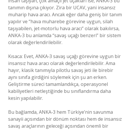
insan taşıyan, çok amaçlı jet uçakları ise, ANKA‑3 bu
tanımın dışına çıkıyor. Zira bir UCAV, yani insansız
muharip hava aracı. Ancak eğer daha geniş bir tanım
yapılır ve “hava muharebe görevine uygun, silah
taşıyabilen, jet‑motorlu hava aracı” olarak bakılırsa,
ANKA‑3 bu anlamda “savaş uçağı benzeri” bir sistem
olarak değerlendirilebilir.
Kısaca: Evet, ANKA‑3 savaş uçağı görevine uygun bir
insansız hava aracı olarak değerlendirilebilir. Ama
hayır, klasik tanımıyla pilotlu savaş jeti ile birebir
aynı sınıfa girdiğini söylemek için şu an erken.
Geliştirme süreci tamamlandıkça, operasyonel
kabiliyetleri netleştiğinde bu sınıflandırma daha
kesin yapılabilir.
Bu bağlamda, ANKA‑3 hem Türkiye’nin savunma
sanayii açısından bir dönüm noktası hem de insansız
savaş araçlarının geleceği açısından önemli bir