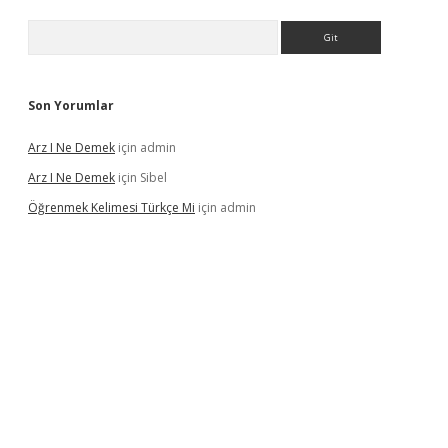
Arama
Son Yorumlar
Arz I Ne Demek
için
admin
Arz I Ne Demek
için
Sibel
Öğrenmek Kelimesi Türkçe Mi
için
admin
et casino
betexper yeni giriş