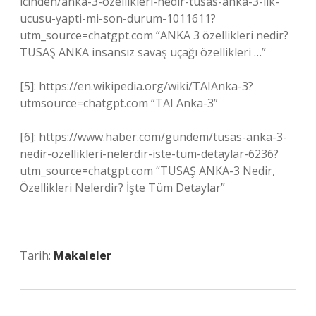
icinden/anka-3-ozellikleri-nedir-tusas-anka-3-ilk-
ucusu-yapti-mi-son-durum-1011611?
utm_source=chatgpt.com “ANKA 3 özellikleri nedir?
TUSAŞ ANKA insansız savaş uçağı özellikleri …”
[5]: https://en.wikipedia.org/wiki/TAIAnka-3?
utmsource=chatgpt.com “TAI Anka-3”
[6]: https://www.haber.com/gundem/tusas-anka-3-
nedir-ozellikleri-nelerdir-iste-tum-detaylar-6236?
utm_source=chatgpt.com “TUSAŞ ANKA-3 Nedir,
Özellikleri Nelerdir? İşte Tüm Detaylar”
Tarih:
Makaleler