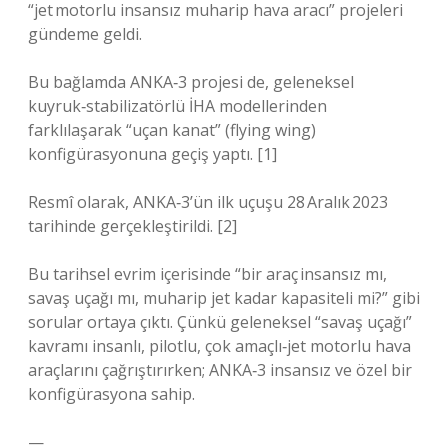
“jet motorlu insansız muharip hava aracı” projeleri
gündeme geldi.
Bu bağlamda ANKA‑3 projesi de, geleneksel
kuyruk‑stabilizatörlü İHA modellerinden
farklılaşarak “uçan kanat” (flying wing)
konfigürasyonuna geçiş yaptı. [1]
Resmî olarak, ANKA‑3’ün ilk uçuşu 28 Aralık 2023
tarihinde gerçekleştirildi. [2]
Bu tarihsel evrim içerisinde “bir araç insansız mı,
savaş uçağı mı, muharip jet kadar kapasiteli mi?” gibi
sorular ortaya çıktı. Çünkü geleneksel “savaş uçağı”
kavramı insanlı, pilotlu, çok amaçlı‑jet motorlu hava
araçlarını çağrıştırırken; ANKA‑3 insansız ve özel bir
konfigürasyona sahip.
—