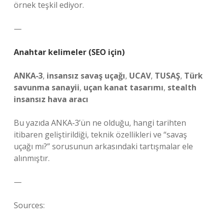
örnek teşkil ediyor.
—
Anahtar kelimeler (SEO için)
ANKA‑3
,
insansız savaş uçağı
,
UCAV
,
TUSAŞ
,
Türk
savunma sanayii
,
uçan kanat tasarımı
,
stealth
insansız hava aracı
Bu yazıda ANKA‑3’ün ne olduğu, hangi tarihten
itibaren geliştirildiği, teknik özellikleri ve “savaş
uçağı mı?” sorusunun arkasındaki tartışmalar ele
alınmıştır.
—
Sources: