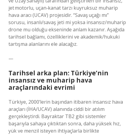
ve Uzay Sanayii) tarafından geliştirilen bir insansız,
jet motorlu, uçan‑kanat tarzı kuyruksuz muharip
hava aracı (UCAV) projesidir. “Savaş uçağı mı”
sorusu, insanlı/savaş jeti mi yoksa insansız/muharip
drone mu olduğu ekseninde anlam kazanır. Aşağıda
tarihsel bağlamı, özelliklerini ve akademik/hukuki
tartışma alanlarını ele alacağız.
—
Tarihsel arka plan: Türkiye’nin
insansız ve muharip hava
araçlarındaki evrimi
Türkiye, 2000’lerin başından itibaren insansız hava
araçları (İHA/UCAV) alanında ciddi bir atılım
gerçekleştirdi. Bayraktar TB2 gibi sistemler
başarıyla sahaya çıktıktan sonra, daha yüksek hız,
yük ve menzil isteyen ihtiyaçlarla birlikte