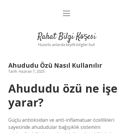
menüyü
Anasayfa
aç
Gizlilik Politikası
Rahat Bilgi Köşesi
Yasal Uyarı
Huzurlu anlarda keyifli bilgiler bul!
Hakkımızda
Ahududu Özü Nasıl Kullanılır
Tarih: Haziran 7, 2025
Ahududu özü ne işe
yarar?
Güçlü antioksidan ve anti-inflamatuar özellikleri
sayesinde ahududular bağışıklık sistemini