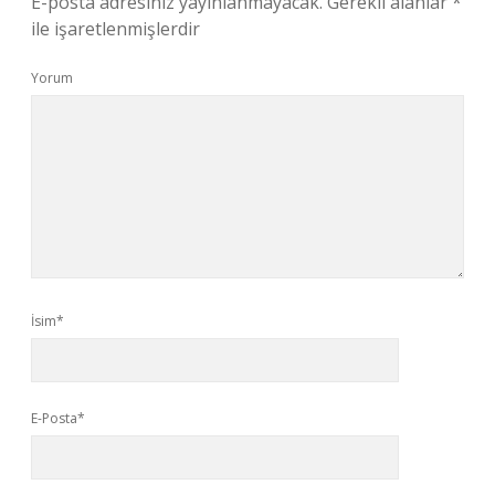
E-posta adresiniz yayınlanmayacak.
Gerekli alanlar
*
ile işaretlenmişlerdir
Yorum
İsim*
E-Posta*