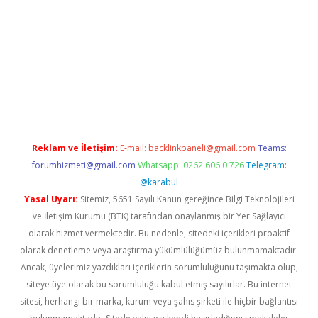
lbet casino
betexper yeni giriş
Reklam ve İletişim:
E-mail:
backlinkpaneli@gmail.com
Teams:
forumhizmeti@gmail.com
Whatsapp: 0262 606 0 726
Telegram:
@karabul
Yasal Uyarı:
Sitemiz, 5651 Sayılı Kanun gereğince Bilgi Teknolojileri
ve İletişim Kurumu (BTK) tarafından onaylanmış bir Yer Sağlayıcı
olarak hizmet vermektedir. Bu nedenle, sitedeki içerikleri proaktif
olarak denetleme veya araştırma yükümlülüğümüz bulunmamaktadır.
Ancak, üyelerimiz yazdıkları içeriklerin sorumluluğunu taşımakta olup,
siteye üye olarak bu sorumluluğu kabul etmiş sayılırlar. Bu internet
sitesi, herhangi bir marka, kurum veya şahıs şirketi ile hiçbir bağlantısı