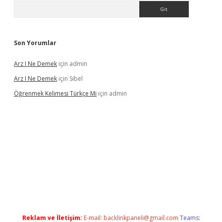
Arama
Son Yorumlar
Arz I Ne Demek
için
admin
Arz I Ne Demek
için
Sibel
Öğrenmek Kelimesi Türkçe Mi
için
admin
ş
Reklam ve İletişim:
E-mail:
backlinkpaneli@gmail.com
Teams: