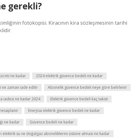
ne gerekli?
iğinin fotokopisi. Kiracının kira sözleşmesinin tarihi
lidir.
ücreti ne kadar
2024 elektrik güvence bedeli ne kadar
 ne zaman iade edilir
Abonelik güvence bedeli neye göre belirlenir
ara iadesi ne kadar 2024
Elektrik güvence bedeli kaç taksit
 hesaplanır
Enerjisa elektrik güvence bedeli ne kadar
iği ne kadar
Güvence bedeli ne kadar
ın elektrik su ve doğalgaz aboneliklerini üstüne alması ne kadar