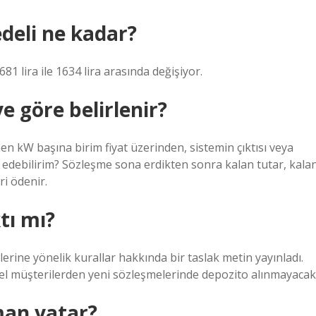
edeli ne kadar?
81 lira ile 1634 lira arasında değişiyor.
e göre belirlenir?
nen kW başına birim fiyat üzerinden, sistemin çıktısı veya
e edebilirim? Sözleşme sona erdikten sonra kalan tutar, kala
ri ödenir.
tı mı?
erine yönelik kurallar hakkında bir taslak metin yayınladı.
zel müşterilerden yeni sözleşmelerinde depozito alınmayacak
man yatar?