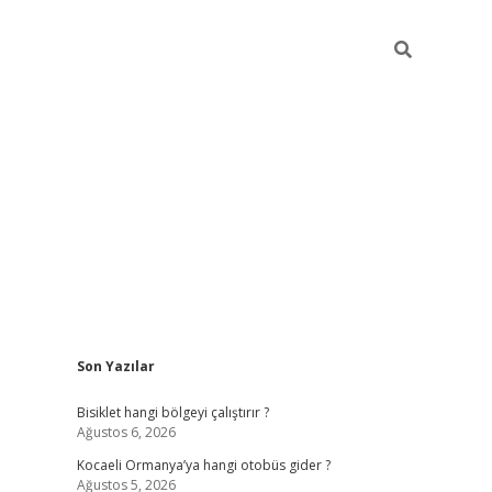
Sidebar
Son Yazılar
ilbet casino
betexper yeni giriş
Bisiklet hangi bölgeyi çalıştırır ?
Ağustos 6, 2026
Kocaeli Ormanya’ya hangi otobüs gider ?
Ağustos 5, 2026