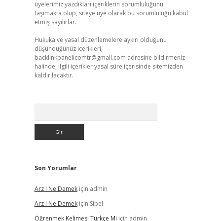
üyelerimiz yazdıkları içeriklerin sorumluluğunu
taşımakta olup, siteye üye olarak bu sorumluluğu kabul
etmiş sayılırlar.
Hukuka ve yasal düzenlemelere aykırı olduğunu
düşündüğünüz içerikleri,
backlinkpanelicomtr@gmail.com
adresine bildirmeniz
halinde, ilgili içerikler yasal süre içerisinde sitemizden
kaldırılacaktır.
Arama
Son Yorumlar
Arz I Ne Demek
için
admin
Arz I Ne Demek
için
Sibel
Öğrenmek Kelimesi Türkçe Mi
için
admin