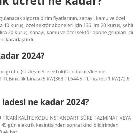
ik ücreti ne kadar?
ulanacak sigorta birim fiyatlarının, sanayi, kamu ve özel
a 10 kuruş, özel sektör aboneleri için 136 lira 20 kuruş, şehi
68 lira 20 kuruş, sanayi, kamu ve özel sektör abone grupları içi
i kararlaştırdı.
kadar 2024?
bone grubu (sözleşmeli elektrik)Döndürme/kesme
 TLBinicilik binası (5 kW)363 TL644,5 TLTicaret (1 kW)72,6
a iadesi ne kadar 2024?
U TİCARİ KALİTE KODU NSTANDART SÜRE TAZMİNAT VEYA
gün elektrik kesintisinden sonra ikinci bildirimden
8 ek hat