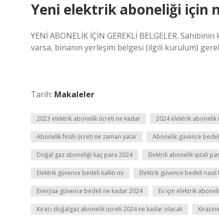
Yeni elektrik aboneliği için 
YENİ ABONELİK İÇİN GEREKLİ BELGELER. Sahibinin kiml
varsa, binanın yerleşim belgesi (ilgili kurulum) gerek
Tarih:
Makaleler
2023 elektrik abonelik ücreti ne kadar
2024 elektrik abonelik 
Abonelik fesih ücreti ne zaman yatar
Abonelik güvence bedeli
Doğal gaz aboneliği kaç para 2024
Elektrik abonelik iptali p
Elektrik güvence bedeli kalktı mı
Elektrik güvence bedeli nasıl
Enerjisa güvence bedeli ne kadar 2024
Ev için elektrik abonel
Kiracı doğalgaz abonelik ücreti 2024 ne kadar olacak
Kiracın