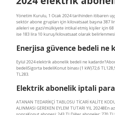
2024 elektrik abonel
Yönetim Kurulu, 1 Ocak 2024 tarihinden itibaren uyg
sektör abone grupları için kilovatsaat başına 387 lir
aileleri ve gazi/mülkiyete intikal etmiş kişiler için 
ise 183 lira 10 kuruş/kilovatsaat olarak belirlenmesin
Enerjisa güvence bedeli ne 
Eylül 2024 elektrik abonelik bedeli ne kadardır?A
bedeliSigorta bedeliKonut binası (1 kW)72,6 TL128,9
TL283.
Elektrik abonelik iptali par
ATANAN TEDARİKÇİ TABLOSU TİCARİ KALİTE KOD
ALINMASI GEREKEN EYLEM TUTARI YIL 20248En az 45 
sonraKonut abonesi: 243 TLDiğer aboneler: 770 TL