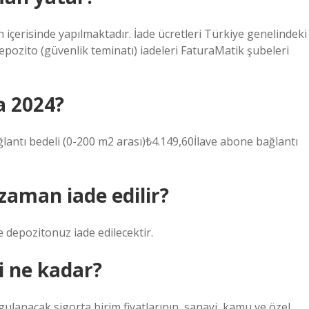
içerisinde yapılmaktadır. İade ücretleri Türkiye genelindeki
epozito (güvenlik teminatı) iadeleri FaturaMatik şubeleri
a 2024?
antı bedeli (0-200 m2 arası)₺4.149,60İlave abone bağlantı
zaman iade edilir?
 depozitonuz iade edilecektir.
i ne kadar?
ulanacak sigorta birim fiyatlarının, sanayi, kamu ve özel