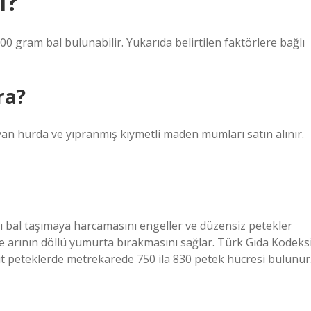
l?
00 gram bal bulunabilir. Yukarıda belirtilen faktörlere bağlı
ra?
şıyan hurda ve yıpranmış kıymetli maden mumları satın alınır.
ı bal taşımaya harcamasını engeller ve düzensiz petekler
e arının döllü yumurta bırakmasını sağlar. Türk Gıda Kodeks
sit peteklerde metrekarede 750 ila 830 petek hücresi bulunur