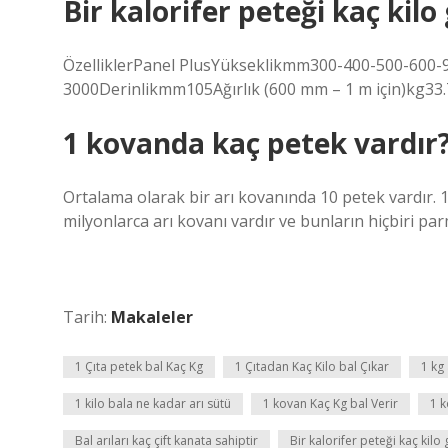
Bir kalorifer peteği kaç kilo 
ÖzelliklerPanel PlusYükseklikmm300-400-500-600-
3000Derinlikmm105Ağırlık (600 mm – 1 m için)kg33.
1 kovanda kaç petek vardır
Ortalama olarak bir arı kovanında 10 petek vardır.
milyonlarca arı kovanı vardır ve bunların hiçbiri par
Tarih:
Makaleler
1 Çıta petek bal Kaç Kg
1 Çıtadan Kaç Kilo bal Çıkar
1 kg
1 kilo bala ne kadar arı sütü
1 kovan Kaç Kg bal Verir
1 k
Bal arıları kaç çift kanata sahiptir
Bir kalorifer peteği kaç kilo 