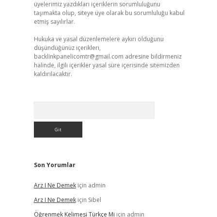
üyelerimiz yazdıkları içeriklerin sorumluluğunu
taşımakta olup, siteye üye olarak bu sorumluluğu kabul
etmiş sayılırlar.
Hukuka ve yasal düzenlemelere aykırı olduğunu
düşündüğünüz içerikleri,
backlinkpanelicomtr@gmail.com
adresine bildirmeniz
halinde, ilgili içerikler yasal süre içerisinde sitemizden
kaldırılacaktır.
Arama
Son Yorumlar
Arz I Ne Demek
için
admin
Arz I Ne Demek
için
Sibel
Öğrenmek Kelimesi Türkçe Mi
için
admin