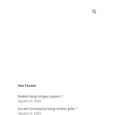
Sidebar
Son Yazılar
ilbet casino
betexper yeni giriş
Bisiklet hangi bölgeyi çalıştırır ?
Ağustos 6, 2026
Kocaeli Ormanya’ya hangi otobüs gider ?
Ağustos 5, 2026