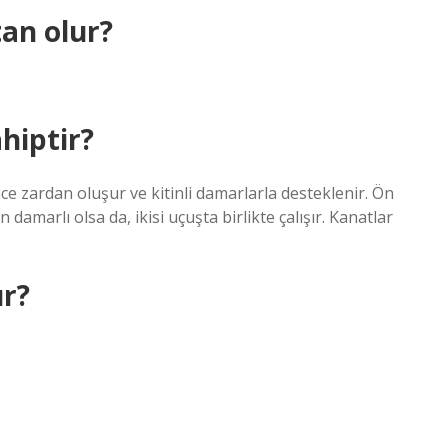
tan olur?
ahiptir?
 ince zardan oluşur ve kitinli damarlarla desteklenir. Ön
amarlı olsa da, ikisi uçuşta birlikte çalışır. Kanatlar
ur?
.