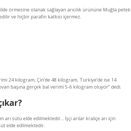
 şekilde örmesine olanak sağlayan arıcılık ürününe Muğla petek
ilir ve hiçbir parafin katkısı içermez.
mi 24 kilogram, Çin’de 48 kilogram, Türkiye’de ise 14
ovan başına gerçek bal verimi 5-6 kilogram oluyor” dedi.
çıkar?
rı sütü elde edilmektedir… İşçi arılar kraliçe arı için
üt elde edilmektedir.