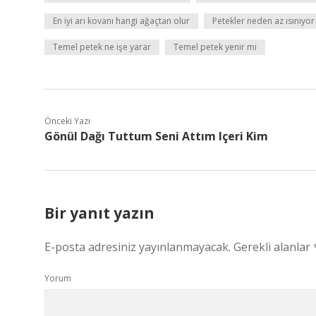
En iyi arı kovanı hangi ağaçtan olur
Petekler neden az ısınıyor
Temel petek ne işe yarar
Temel petek yenir mi
Önceki Yazı
Gönül Dağı Tuttum Seni Attım Içeri Kim
Bir yanıt yazın
E-posta adresiniz yayınlanmayacak.
Gerekli alanlar
Yorum