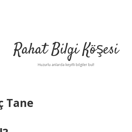
Rahat Bilgi Köşesi
Huzurlu anlarda keyifli bilgiler bul!
ç Tane