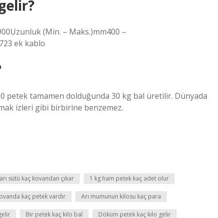
gelir?
900Uzunluk (Min. – Maks.)mm400 –
723 ek kablo
?
 10 petek tamamen dolduğunda 30 kg bal üretilir. Dünyada
mak izleri gibi birbirine benzemez.
 arı sütü kaç kovandan çıkar
1 kg ham petek kaç adet olur
ovanda kaç petek vardır
Arı mumunun kilosu kaç para
gelir
Bir petek kaç kilo bal
Döküm petek kaç kilo gelir