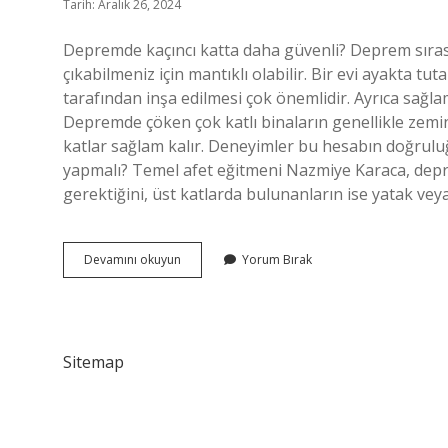
Tarih: Aralık 26, 2024
Depremde kaçıncı katta daha güvenli? Deprem sıras
çıkabilmeniz için mantıklı olabilir. Bir evi ayakta t
tarafından inşa edilmesi çok önemlidir. Ayrıca sağl
Depremde çöken çok katlı binaların genellikle zemin 
katlar sağlam kalır. Deneyimler bu hesabın doğrul
yapmalı? Temel afet eğitmeni Nazmiye Karaca, depre
gerektiğini, üst katlarda bulunanların ise yatak v
Depremde
Devamını okuyun
Yorum Bırak
En
Üst
Katta
Olmak
Avantaj
Sitemap
Mı