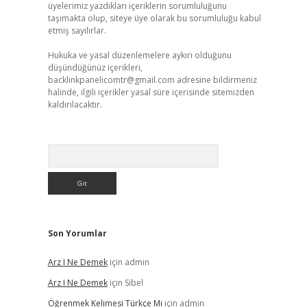
üyelerimiz yazdıkları içeriklerin sorumluluğunu
taşımakta olup, siteye üye olarak bu sorumluluğu kabul
etmiş sayılırlar.
Hukuka ve yasal düzenlemelere aykırı olduğunu
düşündüğünüz içerikleri,
backlinkpanelicomtr@gmail.com
adresine bildirmeniz
halinde, ilgili içerikler yasal süre içerisinde sitemizden
kaldırılacaktır.
Arama
Son Yorumlar
Arz I Ne Demek
için
admin
Arz I Ne Demek
için
Sibel
Öğrenmek Kelimesi Türkçe Mi
için
admin