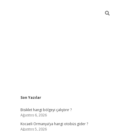
Sidebar
Son Yazılar
ilbet casino
betexper yeni gir
Bisiklet hangi bölgeyi çalıştırır ?
Ağustos 6, 2026
Kocaeli Ormanya’ya hangi otobüs gider ?
Ağustos 5, 2026