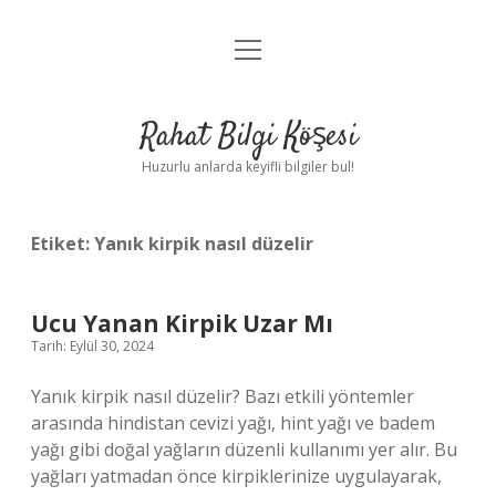
menüyü
Anasayfa
aç
Gizlilik Politikası
Rahat Bilgi Köşesi
Yasal Uyarı
Huzurlu anlarda keyifli bilgiler bul!
Hakkımızda
Etiket:
Yanık kirpik nasıl düzelir
Ucu Yanan Kirpik Uzar Mı
Tarih: Eylül 30, 2024
Yanık kirpik nasıl düzelir? Bazı etkili yöntemler
arasında hindistan cevizi yağı, hint yağı ve badem
yağı gibi doğal yağların düzenli kullanımı yer alır. Bu
yağları yatmadan önce kirpiklerinize uygulayarak,