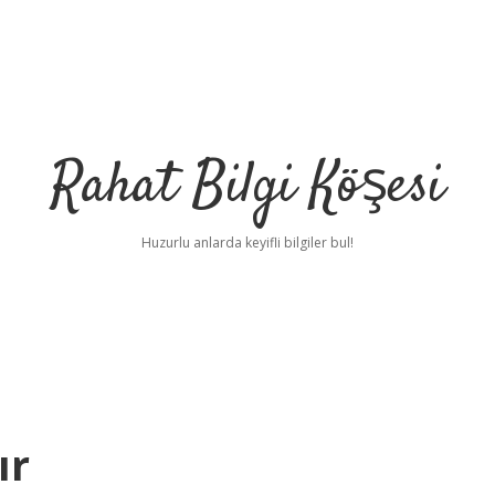
Rahat Bilgi Köşesi
Huzurlu anlarda keyifli bilgiler bul!
ır