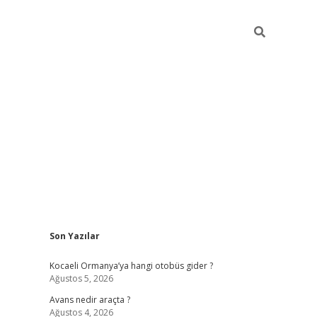
Sidebar
Son Yazılar
ilbet casino
betexper yeni gir
Kocaeli Ormanya’ya hangi otobüs gider ?
Ağustos 5, 2026
Avans nedir araçta ?
Ağustos 4, 2026