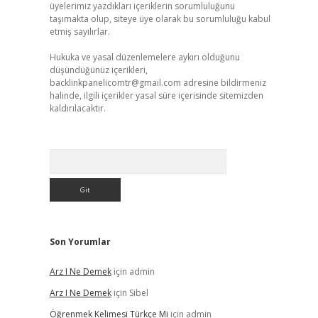
üyelerimiz yazdıkları içeriklerin sorumluluğunu
taşımakta olup, siteye üye olarak bu sorumluluğu kabul
etmiş sayılırlar.
Hukuka ve yasal düzenlemelere aykırı olduğunu
düşündüğünüz içerikleri,
backlinkpanelicomtr@gmail.com
adresine bildirmeniz
halinde, ilgili içerikler yasal süre içerisinde sitemizden
kaldırılacaktır.
Arama
Son Yorumlar
Arz I Ne Demek
için
admin
Arz I Ne Demek
için
Sibel
Öğrenmek Kelimesi Türkçe Mi
için
admin