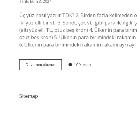
Tarih: Ekim 3, 2024
Üç yüz nasıl yazılır TDK? 2. Birden fazla kelimeden ol
iki yüz elli bir vb. 3. Senet, çek vb. gibi para ile ilgi
(altı yüz elli TL, otuz beş kron) 4. Ülkenin para birim
otuz beş kron) 5. Ülkenin para birimindeki rakamın rak
6. Ülkenin para birimindeki rakamın rakamı ayrı ayrı y
Üç
Devamını okuyun
10 Yorum
Yüz
Yıl
Nasıl
Yazılır
Sitemap