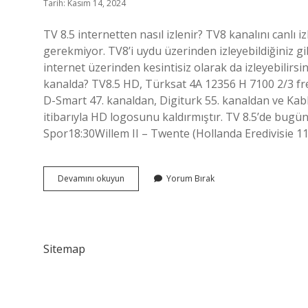
Tarih: Kasım 14, 2024
TV 8.5 internetten nasıl izlenir? TV8 kanalını canlı
gerekmiyor. TV8’i uydu üzerinden izleyebildiğiniz gi
internet üzerinden kesintisiz olarak da izleyebilirsi
kanalda? TV8.5 HD, Türksat 4A 12356 H 7100 2/3 fre
D-Smart 47. kanaldan, Digiturk 55. kanaldan ve Kabl
itibarıyla HD logosunu kaldırmıştır. TV 8.5’de bugün
Spor18:30Willem II – Twente (Hollanda Eredivisie 11.
Kanal
Devamını okuyun
Yorum Bırak
85
Hangi
Kanalda
Sitemap