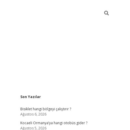
Sidebar
Son Yazılar
ilbet casino
betexper yeni gir
Bisiklet hangi bölgeyi çalıştırır ?
Ağustos 6, 2026
Kocaeli Ormanya’ya hangi otobüs gider ?
Ağustos 5, 2026