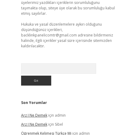
üyelerimiz yazdıkları içeriklerin sorumluluğunu
taşımakta olup, siteye üye olarak bu sorumluluğu kabul
etmiş sayılırlar.
Hukuka ve yasal düzenlemelere aykırı olduğunu
düşündüğünüz içerikleri,
backlinkpanelicomtr@gmail.com
adresine bildirmeniz
halinde, ilgili içerikler yasal süre içerisinde sitemizden
kaldırılacaktır.
Arama
Son Yorumlar
Arz I Ne Demek
için
admin
Arz I Ne Demek
için
Sibel
Öğrenmek Kelimesi Türkçe Mi
için
admin