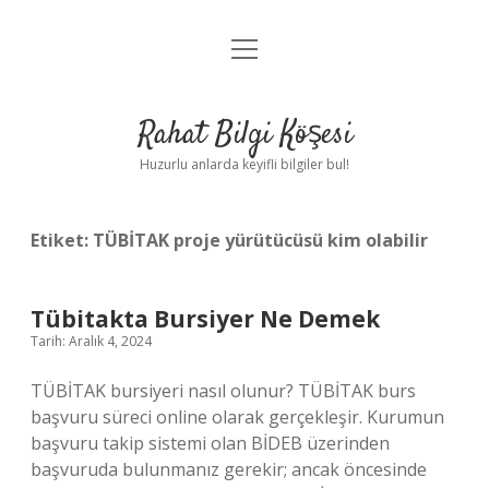
menüyü
Anasayfa
aç
Gizlilik Politikası
Rahat Bilgi Köşesi
Yasal Uyarı
Huzurlu anlarda keyifli bilgiler bul!
Hakkımızda
Etiket:
TÜBİTAK proje yürütücüsü kim olabilir
Tübitakta Bursiyer Ne Demek
Tarih: Aralık 4, 2024
TÜBİTAK bursiyeri nasıl olunur? TÜBİTAK burs
başvuru süreci online olarak gerçekleşir. Kurumun
başvuru takip sistemi olan BİDEB üzerinden
başvuruda bulunmanız gerekir; ancak öncesinde