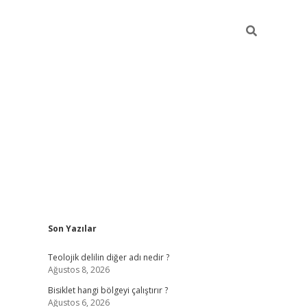
Sidebar
Son Yazılar
ilbet casino
betexper y
Teolojik delilin diğer adı nedir ?
Ağustos 8, 2026
Bisiklet hangi bölgeyi çalıştırır ?
Ağustos 6, 2026