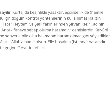
ır. Kürtaj da kesinlikle yasaktır, eşcinsellik de (hamile
rolü için doğum kontrol yöntemlerinin kullanılmasına izin
bn Hacer Heytemî ve Şafiî fakihlerinden Şirvanî ise: “Kadının
 Ancak fitneye sebep olursa haramdır.” demişlerdir. Kelyûbî
ne şehvetle bile olsa bakmanın haram olmadığını söyledikler
 Metni. Allah’a hamd olsun. Elle boşalma (istimna) haramdır,
te geçiyor? Ayetin tefsiri.…