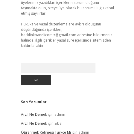
üyelerimiz yazdıkları içeriklerin sorumluluğunu
taşımakta olup, siteye üye olarak bu sorumluluğu kabul
etmiş sayılırlar.
Hukuka ve yasal düzenlemelere aykırı olduğunu
düşündüğünüz içerikleri,
backlinkpanelicomtr@gmail.com
adresine bildirmeniz
halinde, ilgili içerikler yasal süre içerisinde sitemizden
kaldırılacaktır.
Arama
Son Yorumlar
Arz I Ne Demek
için
admin
Arz I Ne Demek
için
Sibel
Öğrenmek Kelimesi Türkçe Mi
için
admin