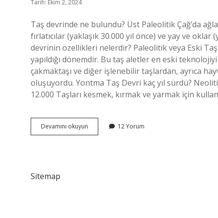
Tarih: Ekim 2, 2024
Taş devrinde ne bulundu? Üst Paleolitik Çağ’da ağlar
fırlatıcılar (yaklaşık 30.000 yıl önce) ve yay ve oklar 
devrinin özellikleri nelerdir? Paleolitik veya Eski Taş
yapıldığı dönemdir. Bu taş aletler en eski teknolojiy
çakmaktaşı ve diğer işlenebilir taşlardan, ayrıca h
oluşuyordu. Yontma Taş Devri kaç yıl sürdü? Neolitik
12.000 Taşları kesmek, kırmak ve yarmak için kulla
Yontma
Devamını okuyun
12 Yorum
Taş
Devrinde
Ne
Bulundu
Sitemap