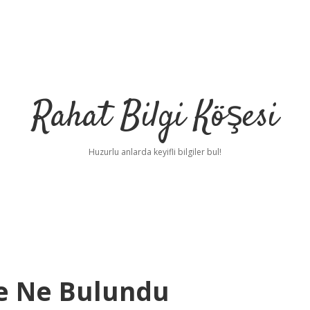
Rahat Bilgi Köşesi
Huzurlu anlarda keyifli bilgiler bul!
e Ne Bulundu