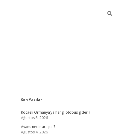
Sidebar
Son Yazılar
ilbet casino
betexper yeni gir
Kocaeli Ormanya’ya hangi otobüs gider ?
Ağustos 5, 2026
Avans nedir araçta ?
Ağustos 4, 2026