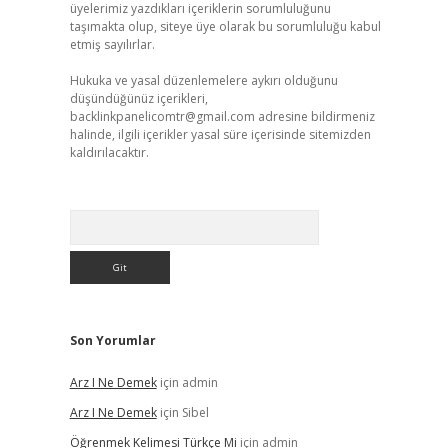
üyelerimiz yazdıkları içeriklerin sorumluluğunu
taşımakta olup, siteye üye olarak bu sorumluluğu kabul
etmiş sayılırlar.
Hukuka ve yasal düzenlemelere aykırı olduğunu
düşündüğünüz içerikleri,
backlinkpanelicomtr@gmail.com
adresine bildirmeniz
halinde, ilgili içerikler yasal süre içerisinde sitemizden
kaldırılacaktır.
Arama
Son Yorumlar
Arz I Ne Demek
için
admin
Arz I Ne Demek
için
Sibel
Öğrenmek Kelimesi Türkçe Mi
için
admin