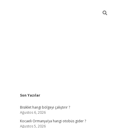
Sidebar
Son Yazılar
ilbet casino
betexper yeni gir
Bisiklet hangi bölgeyi çalıştırır ?
Ağustos 6, 2026
Kocaeli Ormanya’ya hangi otobüs gider ?
Ağustos 5, 2026