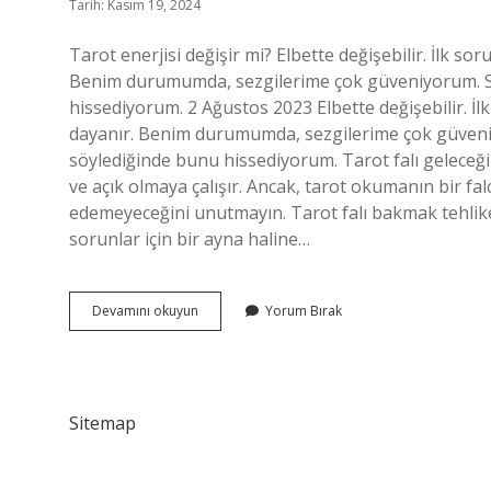
Tarih: Kasım 19, 2024
Tarot enerjisi değişir mi? Elbette değişebilir. İlk s
Benim durumumda, sezgilerime çok güveniyorum. Se
hissediyorum. 2 Ağustos 2023 Elbette değişebilir. İl
dayanır. Benim durumumda, sezgilerime çok güveni
söylediğinde bunu hissediyorum. Tarot falı geleceğ
ve açık olmaya çalışır. Ancak, tarot okumanın bir fa
edemeyeceğini unutmayın. Tarot falı bakmak tehlike
sorunlar için bir ayna haline…
Tarot
Devamını okuyun
Yorum Bırak
Kaderi
Etkiler
Mi
Sitemap