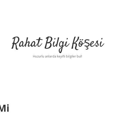
Rahat Bilgi Köşesi
Huzurlu anlarda keyifli bilgiler bul!
Mi